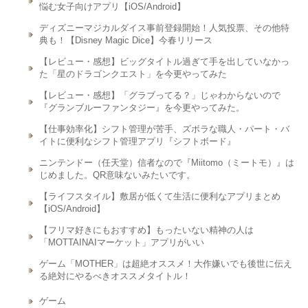
悩む女子向けアプリ【iOS/Android】
ディズニーマジカルダイス事前登録開始！人気投票、その他特
典も！【Disney Magic Dice】今春リリース
【レビュー・感想】ビッグタイトル過ぎて手を出していなかっ
た「星のドラゴンクエスト」を今更やってみた
【レビュー・感想】「グラブってる？」じゃわからないので
『グランブルーファンタジー』を今更やってみた。
【仕事効率化】シフト管理が苦手、ズボラな職人・パート・バ
イトに便利なシフト管理アプリ『シフトボード』
ニンテンドー（任天堂）信者なので『Miitomo（ミートモ）』は
じめました。QR意味ないみたいです。
【ライフスタイル】敷居が低くて生活に便利なアプリまとめ
【iOS/Android】
【フリマ好きにもおすすめ】もったいない精神の人は
「MOTTAINAIマーケット」アプリがいい
ゲーム「MOTHER」は超絶オススメ！大作嫌いでも後世に伝え
る絶対にやるべきオススメタイトル！
ゲーム