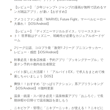
【レビュー】「少年ジャンプ+ ジャンプの漫画が無料で読めるマ
ンガ雑誌アプリ」が凄い【おすすめ】
アメコミファン必見「MARVEL Future Fight」マーベルヒーロー
大暴れ！【iOS/Android】
【レビュー】「ディズニーマジカルダイス」リリーススター
ト！ 世界観はディズニー、戦略性が必要なカジュアルボードゲ
ーム
Jリーグ公認、コロプラ発「激突!! Jリーグ プニコンサッカー」
レビュー・感想【iOS/Android】
幹事必見！飲食店検索・予約アプリ「ブッキングテーブル」で
楽チン予約※都内在住者限定
バイト探しに大活躍！！「アルバイトEX」で求人をまとめて検
索しちゃいましょう【iOS】
爽快！！おすすめ「ひっぱりアクション」系アプリランキング
【iOS/Android】※随時更新
温泉・銭湯・スパ好き必見！温泉検索アプリ「おふろぐ」で長
期休暇や日帰りで温浴施設を楽しもう
ニキビケア・管理に「ニキブーニッキ」が使える！？ニキビに