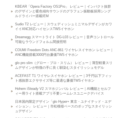
KBEAR「Opera Factory OS1Pro」 レビュー｜インパクト抜群
のデザインと暖色傾向サウンドのグラフェン振動板採用シング
ルドライバー搭載IEM
Sudio T2 レビュー｜スウェディッシュミニマルデザインがカワ
イイANC対応ハイセンスTWSイヤホン
Dreamegg スマートライト DG-L03 レビュー｜音声コントロール
可能なラウンドフォルム間接照明
COUMI Freedom Dots ANC-861 ワイヤレスイヤホン レビュー｜
ANC機能搭載3000円台廉価TWSイヤホン
glo pro slim（グロー・プロ・スリム） レビュー｜薄型軽量スリ
ムデザインが特徴の手に良く馴染むスタイリッシュモデル
ACEFAST T1 ワイヤレスイヤホン レビュー｜3千円以下フィッ
ト感抜群エクササイズ等に最適な廉価TWSイヤホン
Hohem iSteady V2 スマホジンバル レビュー｜AI機能とセルフ
ィー用ライト搭載アプリ不要シームレスユニークデバイス
日本国内限定デザイン「glo Hyper+ 東京・ユナイテッド・エデ
ィション」 レビュー｜市松模様ベースのポップなスタイリッシ
ュデザイン