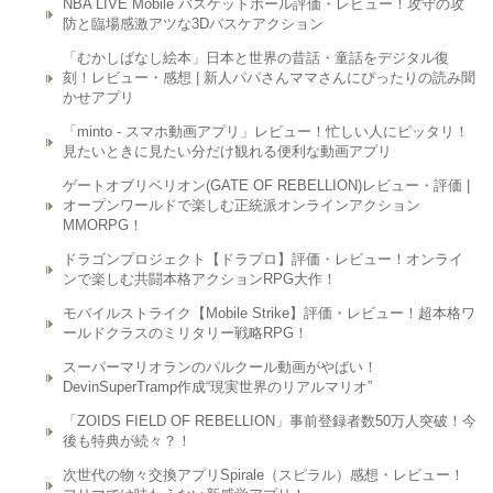
NBA LIVE Mobile バスケットボール評価・レビュー！攻守の攻
防と臨場感激アツな3Dバスケアクション
「むかしばなし絵本」日本と世界の昔話・童話をデジタル復
刻！レビュー・感想 | 新人パパさんママさんにぴったりの読み聞
かせアプリ
「minto - スマホ動画アプリ」レビュー！忙しい人にピッタリ！
見たいときに見たい分だけ観れる便利な動画アプリ
ゲートオブリベリオン(GATE OF REBELLION)レビュー・評価 |
オープンワールドで楽しむ正統派オンラインアクション
MMORPG！
ドラゴンプロジェクト【ドラプロ】評価・レビュー！オンライ
ンで楽しむ共闘本格アクションRPG大作！
モバイルストライク【Mobile Strike】評価・レビュー！超本格ワ
ールドクラスのミリタリー戦略RPG！
スーパーマリオランのパルクール動画がやばい！
DevinSuperTramp作成“現実世界のリアルマリオ”
「ZOIDS FIELD OF REBELLION」事前登録者数50万人突破！今
後も特典が続々？！
次世代の物々交換アプリSpirale（スピラル）感想・レビュー！