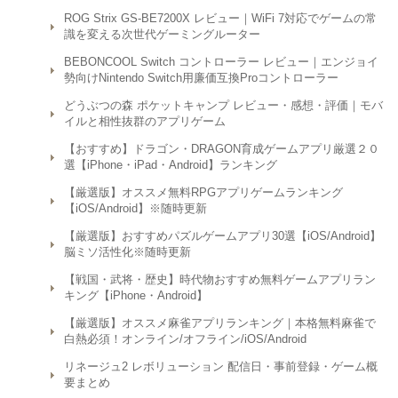
ROG Strix GS-BE7200X レビュー｜WiFi 7対応でゲームの常
識を変える次世代ゲーミングルーター
BEBONCOOL Switch コントローラー レビュー｜エンジョイ
勢向けNintendo Switch用廉価互換Proコントローラー
どうぶつの森 ポケットキャンプ レビュー・感想・評価｜モバ
イルと相性抜群のアプリゲーム
【おすすめ】ドラゴン・DRAGON育成ゲームアプリ厳選２０
選【iPhone・iPad・Android】ランキング
【厳選版】オススメ無料RPGアプリゲームランキング
【iOS/Android】※随時更新
【厳選版】おすすめパズルゲームアプリ30選【iOS/Android】
脳ミソ活性化※随時更新
【戦国・武将・歴史】時代物おすすめ無料ゲームアプリラン
キング【iPhone・Android】
【厳選版】オススメ麻雀アプリランキング｜本格無料麻雀で
白熱必須！オンライン/オフライン/iOS/Android
リネージュ2 レボリューション 配信日・事前登録・ゲーム概
要まとめ