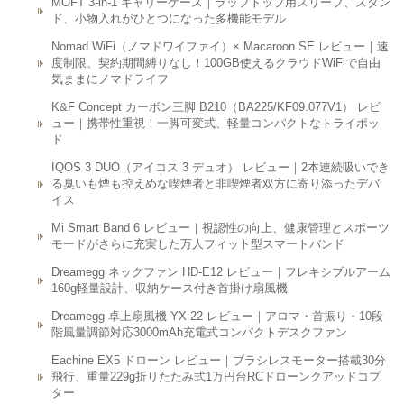
MOFT 3-in-1 キャリーケース｜ラップトップ用スリーブ、スタン
ド、小物入れがひとつになった多機能モデル
Nomad WiFi（ノマドワイファイ）× Macaroon SE レビュー｜速
度制限、契約期間縛りなし！100GB使えるクラウドWiFiで自由
気ままにノマドライフ
K&F Concept カーボン三脚 B210（BA225/KF09.077V1） レビ
ュー｜携帯性重視！一脚可変式、軽量コンパクトなトライポッ
ド
IQOS 3 DUO（アイコス 3 デュオ） レビュー｜2本連続吸いでき
る臭いも煙も控えめな喫煙者と非喫煙者双方に寄り添ったデバ
イス
Mi Smart Band 6 レビュー｜視認性の向上、健康管理とスポーツ
モードがさらに充実した万人フィット型スマートバンド
Dreamegg ネックファン HD-E12 レビュー｜フレキシブルアーム
160g軽量設計、収納ケース付き首掛け扇風機
Dreamegg 卓上扇風機 YX-22 レビュー｜アロマ・首振り・10段
階風量調節対応3000mAh充電式コンパクトデスクファン
Eachine EX5 ドローン レビュー｜ブラシレスモーター搭載30分
飛行、重量229g折りたたみ式1万円台RCドローンクアッドコプ
ター