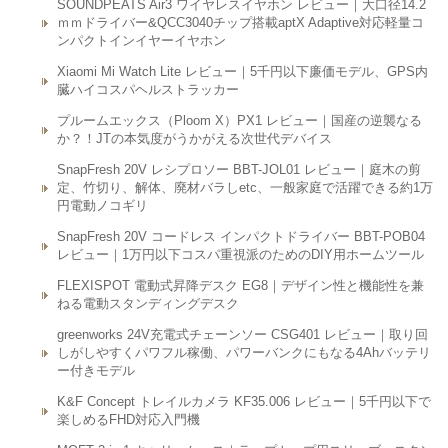
SOUNDPEATS Air3 ワイヤレスイヤホン レビュー｜大口径14.2
ｍｍドライバー&QCC3040チップ搭載aptX Adaptive対応軽量コ
ンパクトインイヤーイヤホン
Xiaomi Mi Watch Lite レビュー｜5千円以下廉価モデル、GPS内
臓ハイコスパヘルストラッカー
プルームエックス（Ploom X）PX1 レビュー｜国産の逆襲なる
か？！JTの本気度がうかがえる次世代デバイス
SnapFresh 20V レシプロソー BBT-JOL01 レビュー｜庭木の剪
定、竹切り、解体、廃材バラしetc、一般家庭で活躍できる約1万
円電動ノコギリ
SnapFresh 20V コードレス インパクトドライバー BBT-POB04
レビュー｜1万円以下コスパ重視派のためのDIY用ホームツール
FLEXISPOT 電動式昇降デスク EG8｜デザイン性と機能性を兼
ねる電動スタンディングデスク
greenworks 24V充電式チェーンソー CSG401 レビュー｜取り回
しがしやすくパワフル稼働、パワーバンクにもなる4Ahバッテリ
ー付きモデル
K&F Concept トレイルカメラ KF35.006 レビュー｜5千円以下で
楽しめるFHD対応入門機