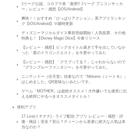
Jリーグ公認、コロプラ発「激突!! Jリーグ プニコンサッカ
ー」レビュー・感想【iOS/Android】
爽快！！おすすめ「ひっぱりアクション」系アプリランキン
グ【iOS/Android】※随時更新
ディズニーマジカルダイス事前登録開始！人気投票、その他
特典も！【Disney Magic Dice】今春リリース
【レビュー・感想】ビッグタイトル過ぎて手を出していなか
った「星のドラゴンクエスト」を今更やってみた
【レビュー・感想】「グラブってる？」じゃわからないので
『グランブルーファンタジー』を今更やってみた。
ニンテンドー（任天堂）信者なので『Miitomo（ミートモ）』
はじめました。QR意味ないみたいです。
ゲーム「MOTHER」は超絶オススメ！大作嫌いでも後世に伝
える絶対にやるべきオススメタイトル！
便利アプリ
17 Live(イチナナ) - ライブ配信 アプリ レビュー・感想・評
価・検証｜安全？安心？ティーンから若者に絶大な人気は本
当なのか？