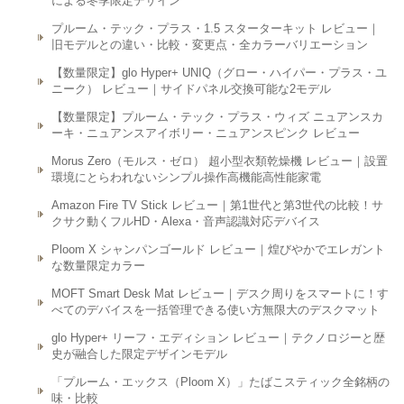
による冬季限定デザイン
プルーム・テック・プラス・1.5 スターターキット レビュー｜
旧モデルとの違い・比較・変更点・全カラーバリエーション
【数量限定】glo Hyper+ UNIQ（グロー・ハイパー・プラス・ユ
ニーク） レビュー｜サイドパネル交換可能な2モデル
【数量限定】プルーム・テック・プラス・ウィズ ニュアンスカ
ーキ・ニュアンスアイボリー・ニュアンスピンク レビュー
Morus Zero（モルス・ゼロ） 超小型衣類乾燥機 レビュー｜設置
環境にとらわれないシンプル操作高機能高性能家電
Amazon Fire TV Stick レビュー｜第1世代と第3世代の比較！サ
クサク動くフルHD・Alexa・音声認識対応デバイス
Ploom X シャンパンゴールド レビュー｜煌びやかでエレガント
な数量限定カラー
MOFT Smart Desk Mat レビュー｜デスク周りをスマートに！す
べてのデバイスを一括管理できる使い方無限大のデスクマット
glo Hyper+ リーフ・エディション レビュー｜テクノロジーと歴
史が融合した限定デザインモデル
「プルーム・エックス（Ploom X）」たばこスティック全銘柄の
味・比較