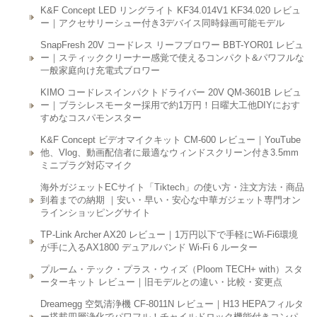
K&F Concept LED リングライト KF34.014V1 KF34.020 レビュ
ー｜アクセサリーシュー付き3デバイス同時録画可能モデル
SnapFresh 20V コードレス リーフブロワー BBT-YOR01 レビュ
ー｜スティッククリーナー感覚で使えるコンパクト&パワフルな
一般家庭向け充電式ブロワー
KIMO コードレスインパクトドライバー 20V QM-3601B レビュ
ー｜ブラシレスモーター採用で約1万円！日曜大工他DIYにおす
すめなコスパモンスター
K&F Concept ビデオマイクキット CM-600 レビュー｜YouTube
他、Vlog、動画配信者に最適なウィンドスクリーン付き3.5mm
ミニプラグ対応マイク
海外ガジェットECサイト「Tiktech」の使い方・注文方法・商品
到着までの納期 ｜安い・早い・安心な中華ガジェット専門オン
ラインショッピングサイト
TP-Link Archer AX20 レビュー｜1万円以下で手軽にWi-Fi6環境
が手に入るAX1800 デュアルバンド Wi-Fi 6 ルーター
プルーム・テック・プラス・ウィズ（Ploom TECH+ with）スタ
ーターキット レビュー｜旧モデルとの違い・比較・変更点
Dreamegg 空気清浄機 CF-8011N レビュー｜H13 HEPAフィルタ
ー搭載四層浄化でパワフル！チャイルドロック機能付きコンパ