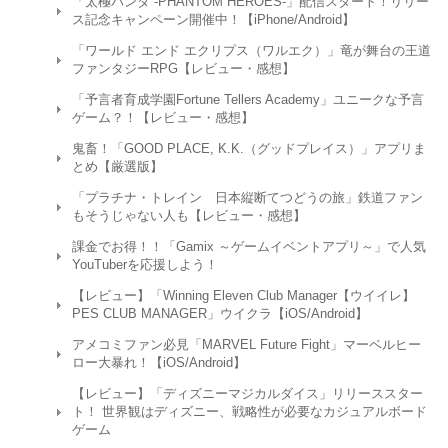
「太極パンダ -PHANTOM HEROES-」配信スタート！リリー
ス記念キャンペーン開催中！【iPhone/Android】
「ワールド エンド エクリプス（ワルエク）」竜が舞台の王道
ファンタジーRPG【レビュー・感想】
「予言者育成学園Fortune Tellers Academy」ユニークな予言
ゲーム？！【レビュー・感想】
鬼畜！「GOOD PLACE, K.K.（グッドプレイス）」アプリま
とめ【厳選版】
「プラチナ・トレイン 日本縦断てつどうの旅」鉄道ファン
もそうじゃない人も【レビュー・感想】
課金でお得！！「Gamix ～ゲームイベントアプリ～」で人気
YouTuberを応援しよう！
【レビュー】「Winning Eleven Club Manager【ウイイレ】
PES CLUB MANAGER」ウイクラ【iOS/Android】
アメコミファン必見「MARVEL Future Fight」マーベルヒー
ロー大暴れ！【iOS/Android】
【レビュー】「ディズニーマジカルダイス」リリーススター
ト！ 世界観はディズニー、戦略性が必要なカジュアルボード
ゲーム