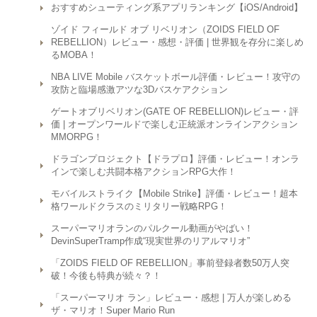
おすすめシューティング系アプリランキング【iOS/Android】
ゾイド フィールド オブ リベリオン（ZOIDS FIELD OF
REBELLION）レビュー・感想・評価 | 世界観を存分に楽しめ
るMOBA！
NBA LIVE Mobile バスケットボール評価・レビュー！攻守の
攻防と臨場感激アツな3Dバスケアクション
ゲートオブリベリオン(GATE OF REBELLION)レビュー・評
価 | オープンワールドで楽しむ正統派オンラインアクション
MMORPG！
ドラゴンプロジェクト【ドラプロ】評価・レビュー！オンラ
インで楽しむ共闘本格アクションRPG大作！
モバイルストライク【Mobile Strike】評価・レビュー！超本
格ワールドクラスのミリタリー戦略RPG！
スーパーマリオランのパルクール動画がやばい！
DevinSuperTramp作成“現実世界のリアルマリオ”
「ZOIDS FIELD OF REBELLION」事前登録者数50万人突
破！今後も特典が続々？！
「スーパーマリオ ラン」レビュー・感想 | 万人が楽しめる
ザ・マリオ！Super Mario Run