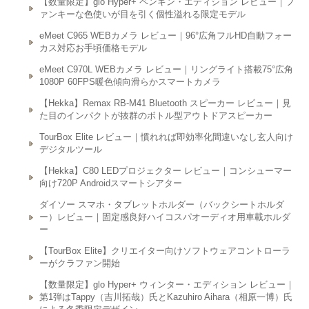
【数量限定】glo Hyper+ ペンギン・エディション レビュー｜フ
ァンキーな色使いが目を引く個性溢れる限定モデル
eMeet C965 WEBカメラ レビュー｜96°広角フルHD自動フォー
カス対応お手頃価格モデル
eMeet C970L WEBカメラ レビュー｜リングライト搭載75°広角
1080P 60FPS暖色傾向滑らかスマートカメラ
【Hekka】Remax RB-M41 Bluetooth スピーカー レビュー｜見
た目のインパクトが抜群のボトル型アウトドアスピーカー
TourBox Elite レビュー｜慣れれば即効率化間違いなし玄人向け
デジタルツール
【Hekka】C80 LEDプロジェクター レビュー｜コンシューマー
向け720P Androidスマートシアター
ダイソー スマホ・タブレットホルダー（バックシートホルダ
ー）レビュー｜固定感良好ハイコスパオーディオ用車載ホルダ
ー
【TourBox Elite】クリエイター向けソフトウェアコントローラ
ーがクラファン開始
【数量限定】glo Hyper+ ウィンター・エディション レビュー｜
第1弾はTappy（吉川拓哉）氏とKazuhiro Aihara（相原一博）氏