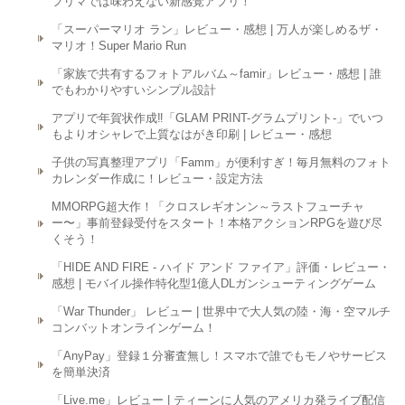
フリマでは味わえない新感覚アプリ！
「スーパーマリオ ラン」レビュー・感想 | 万人が楽しめるザ・
マリオ！Super Mario Run
「家族で共有するフォトアルバム～famir」レビュー・感想 | 誰
でもわかりやすいシンプル設計
アプリで年賀状作成‼︎「GLAM PRINT-グラムプリント-」でいつ
もよりオシャレで上質なはがき印刷 | レビュー・感想
子供の写真整理アプリ「Famm」が便利すぎ！毎月無料のフォト
カレンダー作成に！レビュー・設定方法
MMORPG超大作！「クロスレギオンン～ラストフューチャ
ー〜」事前登録受付をスタート！本格アクションRPGを遊び尽
くそう！
「HIDE AND FIRE - ハイド アンド ファイア」評価・レビュー・
感想 | モバイル操作特化型1億人DLガンシューティングゲーム
「War Thunder」 レビュー | 世界中で大人気の陸・海・空マルチ
コンバットオンラインゲーム！
「AnyPay」登録１分審査無し！スマホで誰でもモノやサービス
を簡単決済
「Live.me」レビュー | ティーンに人気のアメリカ発ライブ配信