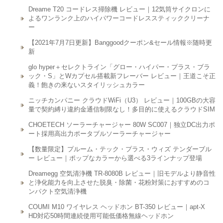
Dreame T20 コードレス掃除機 レビュー｜12気筒サイクロンに
よるワンランク上のハイパワーコードレススティッククリーナ
ー
【2021年7月7日更新】Banggoodクーポン&セール情報※随時更
新
glo hyper＋セレクトライン「グロー・ハイパー・プラス・ブラ
ック・S」とWカプセル搭載新フレーバー レビュー｜王道こそ正
義！飽きの来ないスタイリッシュカラー
ニッチカンパニー クラウドWiFi（U3） レビュー｜100GBの大容
量で契約縛り違約金通信制限なし！多目的に使えるクラウドSIM
CHOETECH ソーラーチャージャー 80W SC007｜独立DC出力ポ
ート採用高出力ポータブルソーラーチャージャー
【数量限定】プルーム・テック・プラス・ウィズ テンダーブル
ー レビュー｜ポップなカラーから選べる3ラインナップ登場
Dreamegg 空気清浄機 TR-8080B レビュー｜旧モデルより静音性
と浄化能力を向上させた脱臭・除菌・花粉対策におすすめのコ
ンパクト空気清浄機
COUMI M10 ワイヤレス ヘッドホン BT-350 レビュー｜apt-X
HD対応50時間連続使用可能低価格無線ヘッドホン