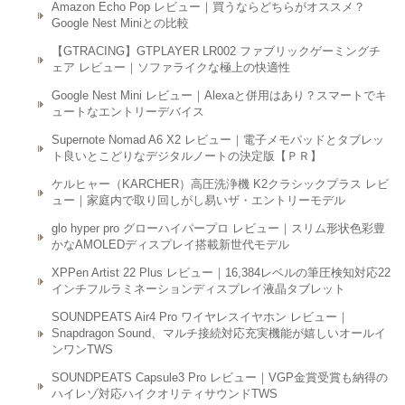
Amazon Echo Pop レビュー｜買うならどちらがオススメ？
Google Nest Miniとの比較
【GTRACING】GTPLAYER LR002 ファブリックゲーミングチ
ェア レビュー｜ソファライクな極上の快適性
Google Nest Mini レビュー｜Alexaと併用はあり？スマートでキ
ュートなエントリーデバイス
Supernote Nomad A6 X2 レビュー｜電子メモパッドとタブレッ
ト良いとこどりなデジタルノートの決定版【ＰＲ】
ケルヒャー（KARCHER）高圧洗浄機 K2クラシックプラス レビ
ュー｜家庭内で取り回しがし易いザ・エントリーモデル
glo hyper pro グローハイパープロ レビュー｜スリム形状色彩豊
かなAMOLEDディスプレイ搭載新世代モデル
XPPen Artist 22 Plus レビュー｜16,384レベルの筆圧検知対応22
インチフルラミネーションディスプレイ液晶タブレット
SOUNDPEATS Air4 Pro ワイヤレスイヤホン レビュー｜
Snapdragon Sound、マルチ接続対応充実機能が嬉しいオールイ
ンワンTWS
SOUNDPEATS Capsule3 Pro レビュー｜VGP金賞受賞も納得の
ハイレゾ対応ハイクオリティサウンドTWS