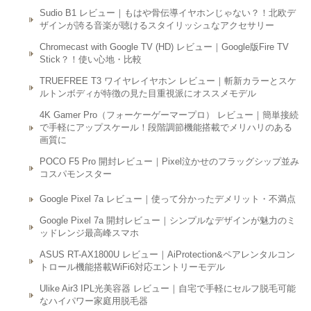
Sudio B1 レビュー｜もはや骨伝導イヤホンじゃない？！北欧デ
ザインが誇る音楽が聴けるスタイリッシュなアクセサリー
Chromecast with Google TV (HD) レビュー｜Google版Fire TV
Stick？！使い心地・比較
TRUEFREE T3 ワイヤレイヤホン レビュー｜斬新カラーとスケ
ルトンボディが特徴の見た目重視派にオススメモデル
4K Gamer Pro（フォーケーゲーマープロ） レビュー｜簡単接続
で手軽にアップスケール！段階調節機能搭載でメリハリのある
画質に
POCO F5 Pro 開封レビュー｜Pixel泣かせのフラッグシップ並み
コスパモンスター
Google Pixel 7a レビュー｜使って分かったデメリット・不満点
Google Pixel 7a 開封レビュー｜シンプルなデザインが魅力のミ
ッドレンジ最高峰スマホ
ASUS RT-AX1800U レビュー｜AiProtection&ペアレンタルコン
トロール機能搭載WiFi6対応エントリーモデル
Ulike Air3 IPL光美容器 レビュー｜自宅で手軽にセルフ脱毛可能
なハイパワー家庭用脱毛器