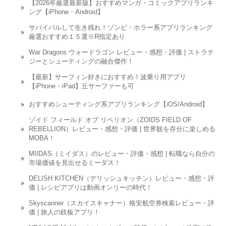
【2026年厳選最新版】おすすめマンガ・コミックアプリランキ
ング【iPhone・Android】
サバイバルして生き残れ！ゾンビ・ホラー系アプリランキング
厳選おすすめ１５選※R指定あり
War Dragons ウォードラゴン レビュー・感想・評価 | ストラテ
ジーとシューティングの融合傑作！
【最新】サーフィン好きにおすすめ！波乗り用アプリ
【iPhone・iPad】丘サーファーも可
おすすめシューティング系アプリランキング【iOS/Android】
ゾイド フィールド オブ リベリオン（ZOIDS FIELD OF
REBELLION）レビュー・感想・評価 | 世界観を存分に楽しめる
MOBA！
MIIDAS（ミイダス）のレビュー・評価・感想 | 転職なら自分の
市場価値を見出せるミーダス！
DELISH KITCHEN（デリッシュキッチン）レビュー・感想・評
価 | レシピアプリは動画オンリーの時代！
Skyscanner（スカイスキャナー）格安航空券検索レビュー・評
価 | 旅人の鉄板アプリ！