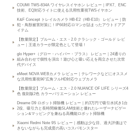
COUMI TWS-834A ワイヤレスイヤホン レビュー｜IPX7、ENC
技術、EQ対応ライトに使える汎用性重視TWSイヤホン
K&F Concept トレイルカメラ HB-E2（HB-E10） レビュー｜防
犯・鳥獣被害対策に！IP66対応ロマンが詰まったアウトドアア
イテム
【数量限定】プルーム・エス・2.0 クラシック・ゴールド レビ
ュー｜王道カラーが限定色として登場！
glo Hyper+（グロー・ハイパー・プラス） レビュー｜24通りの
組み合わせで個性を演出！遊び心と吸い応えを両立させた次世
代デバイス
eMeet NOVA WEBカメラ レビュー｜テレワークなどにオススメ
な汎用性重視96°広角フルHD対応ウェブカメラ
【数量限定】プルーム・エス・2.0 NUANCE OF LIFE シリーズ4
色 復刻版2色 カラーバリエーション レビュー
Dreame D9 ロボット掃除機 レビュー｜約3万円で吸引水拭き1台
2役、吸引力と長時間稼働SLAM技術と優れたレーザーナビゲー
ション&マッピングを兼ねる高機能ロボット掃除機
Xiaomi Redmi Note 9S レビュー｜感動は少な目、過大評価はで
きないながらも完成度の高いコスパモンスター