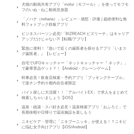
犬猫の動画共有アプリ「mofur（モフール）」を使ってモフモ
フのいぬ・ねこ動画見放題
「ノハナ（nohana）」レビュー・感想・評価 | 超絶便利な無
料フォトブック鉄板アプリ
ビジネスパーソン必見!「BIZREACH ビズリーチ」はキャリア
アップだけじゃない?!【転職/アプリ】
緊急に便利！『急いで近くの歯医者を探せるアプリ「いまス
グ歯医者」』【レビュー】
自宅でUFOキャッチャー「ネットキャッチャー『 ネッチ』」
で豪華景品ゲット？！【Android・クレーンゲーム】
幹事必見！飲食店検索・予約アプリ「ブッキングテーブル」
で楽チン予約※都内在住者限定
バイト探しに大活躍！！「アルバイトEX」で求人をまとめて
検索しちゃいましょう【iOS】
温泉・銭湯・スパ好き必見！温泉検索アプリ「おふろぐ」で
長期休暇や日帰りで温浴施設を楽しもう
ニキビケア・管理に「ニキブーニッキ」が使える！？ニキビ
に悩む女子向けアプリ【iOS/Android】