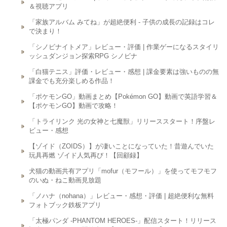
＆視聴アプリ
「家族アルバム みてね」が超絶便利 - 子供の成長の記録はコレ
で決まり！
「シノビナイトメア」レビュー・評価 | 作業ゲーになるスタイリ
ッシュダンジョン探索RPG シノビナ
「白猫テニス」評価・レビュー・感想 | 課金要素は強いものの無
課金でも充分楽しめる作品！
「ポケモンGO」動画まとめ【Pokémon GO】動画で英語学習＆
【ポケモンGO】動画で攻略！
「トライリンク 光の女神と七魔獣」リリーススタート！序盤レ
ビュー・感想
【ゾイド（ZOIDS）】が凄いことになっていた！昔遊んでいた
玩具再燃 ゾイド人気再び！【回顧録】
犬猫の動画共有アプリ「mofur（モフール）」を使ってモフモフ
のいぬ・ねこ動画見放題
「ノハナ（nohana）」レビュー・感想・評価 | 超絶便利な無料
フォトブック鉄板アプリ
「太極パンダ -PHANTOM HEROES-」配信スタート！リリース