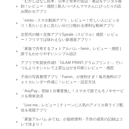
「むかしばなし絵本」日本と世界の昔話・童話をデジタル復
刻！レビュー・感想 | 新人パパさんママさんにぴったりの読
み聞かせアプリ
「minto - スマホ動画アプリ」レビュー！忙しい人にピッタ
リ！見たいときに見たい分だけ観れる便利な動画アプリ
次世代の物々交換アプリSpirale（スピラル）感想・レビュ
ー！フリマでは味わえない新感覚アプリ！
「家族で共有するフォトアルバム～famir」レビュー・感想 |
誰でもわかりやすいシンプル設計
アプリで年賀状作成‼︎「GLAM PRINT-グラムプリント-」でい
つもよりオシャレで上質なはがき印刷 | レビュー・感想
子供の写真整理アプリ「Famm」が便利すぎ！毎月無料のフ
ォトカレンダー作成に！レビュー・設定方法
「AnyPay」登録１分審査無し！スマホで誰でもモノやサービ
スを簡単決済
「Live.me」レビュー | ティーンに人気のアメリカ発ライブ配
信＆視聴アプリ
「家族アルバム みてね」が超絶便利 - 子供の成長の記録はコ
レで決まり！