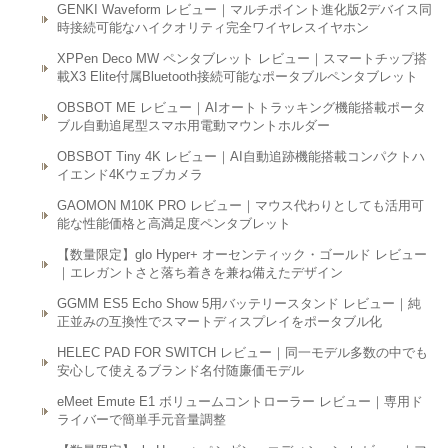
GENKI Waveform レビュー｜マルチポイント進化版2デバイス同
時接続可能なハイクオリティ完全ワイヤレスイヤホン
XPPen Deco MW ペンタブレット レビュー｜スマートチップ搭
載X3 Elite付属Bluetooth接続可能なポータブルペンタブレット
OBSBOT ME レビュー｜AIオートトラッキング機能搭載ポータ
ブル自動追尾型スマホ用電動マウントホルダー
OBSBOT Tiny 4K レビュー｜AI自動追跡機能搭載コンパクトハ
イエンド4Kウェブカメラ
GAOMON M10K PRO レビュー｜マウス代わりとしても活用可
能な性能価格と高満足度ペンタブレット
【数量限定】glo Hyper+ オーセンティック・ゴールド レビュー
｜エレガントさと落ち着きを兼ね備えたデザイン
GGMM ES5 Echo Show 5用バッテリースタンド レビュー｜純
正並みの互換性でスマートディスプレイをポータブル化
HELEC PAD FOR SWITCH レビュー｜同一モデル多数の中でも
安心して使えるブランド名付随廉価モデル
eMeet Emute E1 ボリュームコントローラー レビュー｜専用ド
ライバーで簡単手元音量調整