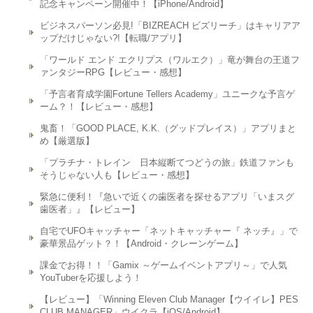
記念キャンペーン開催中！【iPhone/Android】
ビジネスパーソン必見!「BIZREACH ビズリーチ」はキャリアア
ップだけじゃない?!【転職/アプリ】
「ワールド エンド エクリプス（ワルエク）」竜が舞台の王道フ
ァンタジーRPG【レビュー・感想】
「予言者育成学園Fortune Tellers Academy」ユニークな予言ゲ
ーム？！【レビュー・感想】
鬼畜！「GOOD PLACE, K.K.（グッドプレイス）」アプリまと
め【厳選版】
「プラチナ・トレイン 日本縦断てつどうの旅」鉄道ファンも
そうじゃない人も【レビュー・感想】
緊急に便利！『急いで近くの歯医者を探せるアプリ「いまスグ
歯医者」』【レビュー】
自宅でUFOキャッチャー「ネットキャッチャー『 ネッチ』」で
豪華景品ゲット？！【Android・クレーンゲーム】
課金でお得！！「Gamix ～ゲームイベントアプリ～」で人気
YouTuberを応援しよう！
【レビュー】「Winning Eleven Club Manager【ウイイレ】PES
CLUB MANAGER」ウイクラ【iOS/Android】