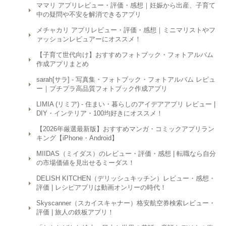
ママリ アプリレビュー・評価・感想｜妊娠から出産、子育て
中の疑問や不安を解消できるアプリ
メチャカリ アプリレビュー・評価・感想｜ミニマリストやフ
ァッションレビュアーにオススメ！
【子育て世代向け】おすすめフォトブック・フォトアルバム
作成アプリまとめ
sarah[サラ] - 写真集・フォトブック・フォトアルバム レビュ
ー｜プチプラ高品質フォトブック作成アプリ
LIMIA (リミア) - 住まい・暮らしのアイデアアプリ レビュー |
DIY・インテリア・100均好きにオススメ！
【2026年厳選最新版】おすすめマンガ・コミックアプリラン
キング【iPhone・Android】
MIIDAS（ミイダス）のレビュー・評価・感想 | 転職なら自分
の市場価値を見出せるミーダス！
DELISH KITCHEN（デリッシュキッチン）レビュー・感想・
評価 | レシピアプリは動画オンリーの時代！
Skyscanner（スカイスキャナー）格安航空券検索レビュー・
評価 | 旅人の鉄板アプリ！