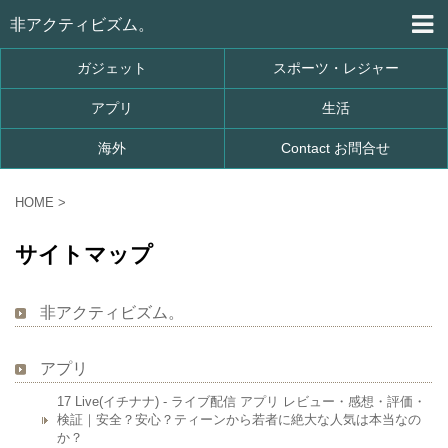
非アクティビズム。
ガジェット
スポーツ・レジャー
アプリ
生活
海外
Contact お問合せ
HOME
>
サイトマップ
非アクティビズム。
アプリ
17 Live(イチナナ) - ライブ配信 アプリ レビュー・感想・評価・
検証｜安全？安心？ティーンから若者に絶大な人気は本当なの
か？