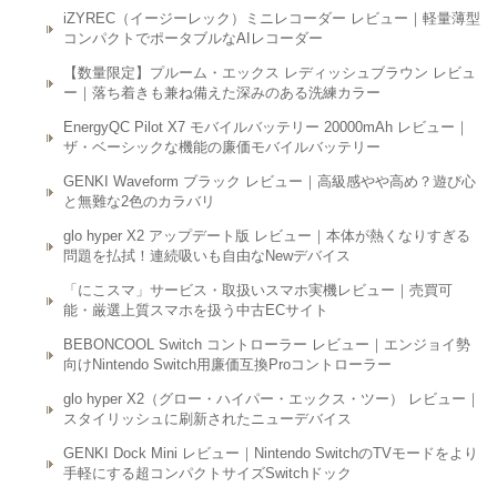
iZYREC（イージーレック）ミニレコーダー レビュー｜軽量薄型
コンパクトでポータブルなAIレコーダー
【数量限定】プルーム・エックス レディッシュブラウン レビュ
ー｜落ち着きも兼ね備えた深みのある洗練カラー
EnergyQC Pilot X7 モバイルバッテリー 20000mAh レビュー｜
ザ・ベーシックな機能の廉価モバイルバッテリー
GENKI Waveform ブラック レビュー｜高級感やや高め？遊び心
と無難な2色のカラバリ
glo hyper X2 アップデート版 レビュー｜本体が熱くなりすぎる
問題を払拭！連続吸いも自由なNewデバイス
「にこスマ」サービス・取扱いスマホ実機レビュー｜売買可
能・厳選上質スマホを扱う中古ECサイト
BEBONCOOL Switch コントローラー レビュー｜エンジョイ勢
向けNintendo Switch用廉価互換Proコントローラー
glo hyper X2（グロー・ハイパー・エックス・ツー） レビュー｜
スタイリッシュに刷新されたニューデバイス
GENKI Dock Mini レビュー｜Nintendo SwitchのTVモードをより
手軽にする超コンパクトサイズSwitchドック