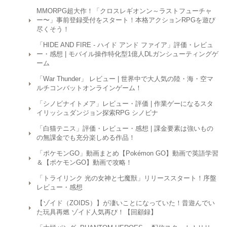
MMORPG超大作！「クロスレギオンン～ラストフューチャ
ー〜」事前登録受付をスタート！本格アクションRPGを遊び
尽くそう！
「HIDE AND FIRE - ハイド アンド ファイア」評価・レビュ
ー・感想 | モバイル操作特化型1億人DLガンシューティングゲ
ーム
「War Thunder」 レビュー | 世界中で大人気の陸・海・空マ
ルチコンバットオンラインゲーム！
「シノビナイトメア」レビュー・評価 | 作業ゲーになるスタ
イリッシュダンジョン探索RPG シノビナ
「白猫テニス」評価・レビュー・感想 | 課金要素は強いもの
の無課金でも充分楽しめる作品！
「ポケモンGO」動画まとめ【Pokémon GO】動画で英語学習
＆【ポケモンGO】動画で攻略！
「トライリンク 光の女神と七魔獣」リリーススタート！序盤
レビュー・感想
【ゾイド（ZOIDS）】が凄いことになっていた！昔遊んでい
た玩具再燃 ゾイド人気再び！【回顧録】