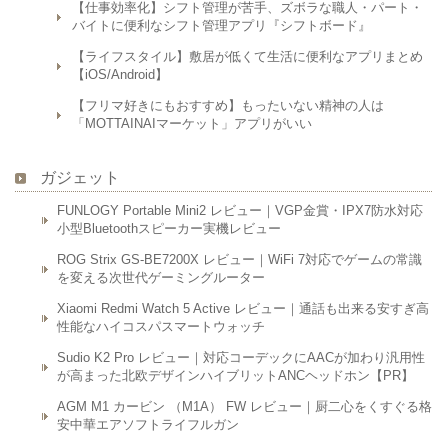
【仕事効率化】シフト管理が苦手、ズボラな職人・パート・
バイトに便利なシフト管理アプリ『シフトボード』
【ライフスタイル】敷居が低くて生活に便利なアプリまとめ
【iOS/Android】
【フリマ好きにもおすすめ】もったいない精神の人は
「MOTTAINAIマーケット」アプリがいい
ガジェット
FUNLOGY Portable Mini2 レビュー｜VGP金賞・IPX7防水対応
小型Bluetoothスピーカー実機レビュー
ROG Strix GS-BE7200X レビュー｜WiFi 7対応でゲームの常識
を変える次世代ゲーミングルーター
Xiaomi Redmi Watch 5 Active レビュー｜通話も出来る安すぎ高
性能なハイコスパスマートウォッチ
Sudio K2 Pro レビュー｜対応コーデックにAACが加わり汎用性
が高まった北欧デザインハイブリットANCヘッドホン【PR】
AGM M1 カービン （M1A） FW レビュー｜厨二心をくすぐる格
安中華エアソフトライフルガン