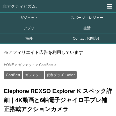
非アクティビズム。
ガジェット
スポーツ・レジャー
アプリ
生活
海外
Contact お問合せ
※アフィリエイト広告を利用しています
HOME
>
ガジェット
>
GearBest
>
GearBest
ガジェット
便利グッズ・other
Elephone REXSO Explorer K スペック詳
細｜4K動画と6軸電子ジャイロ手ブレ補
正搭載アクションカメラ