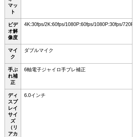
マッ
ト
4K:30fps/2K:60fps/1080P:60fps/1080P:30fps/720P:
ビデ
オ解
像度
マイ
ダブルマイク
ク
手ぶ
6軸電子ジャイロ手ブレ補正
れ補
正
ディ
6.0インチ
スプ
レイ
サイ
ズ
（リ
アカ