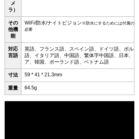
メ
ラ）
その
WiFi/防水/ナイトビジョン
※防水にするためには付属のケ
他機
必要
能
対応
英語、フランス語、スペイン語、ドイツ語、ポルト
言語
語、イタリア語、中国語、繁体字中国語、日本、ロ
ア、韓国、ポーランド語、ベトナム語
59 * 41 * 21.3mm
寸法
64.5g
重量