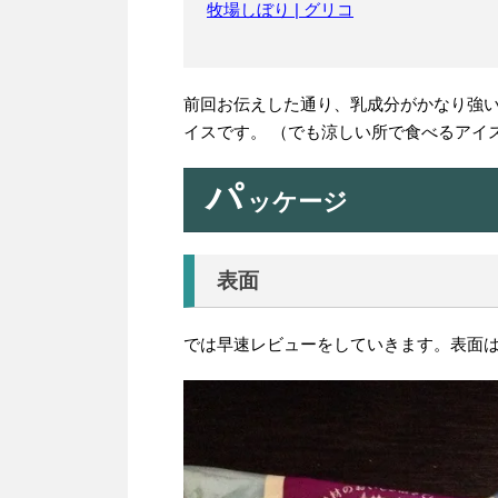
牧場しぼり | グリコ
前回お伝えした通り、乳成分がかなり強
イスです。 （でも涼しい所で食べるアイ
パ
ッケージ
表面
では早速レビューをしていきます。表面