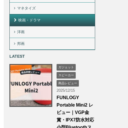
マネタイズ
映画・ドラマ
洋画
邦画
LATEST
ガジェット
スピーカー
商品レビュー
2025/12/15
FUNLOGY
Portable Mini2 レ
ビュー｜VGP金
賞・IPX7防水対応
小型Bluetoothス