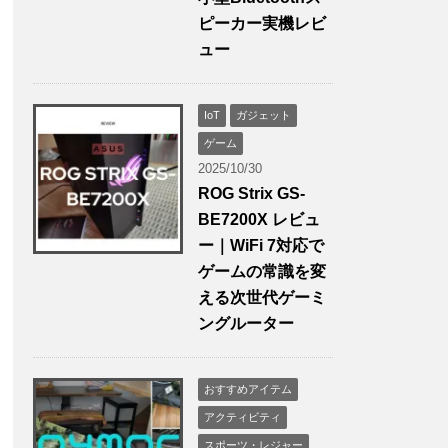
ピーカー実機レビ
ュー
IoT
ガジェット
ゲーム
2025/10/30
ROG Strix GS-
BE7200X レビュ
ー｜WiFi 7対応で
ゲームの常識を変
える次世代ゲーミ
ングルーター
おすすめアイテム
アクティビティ
スポーツ・レジャー