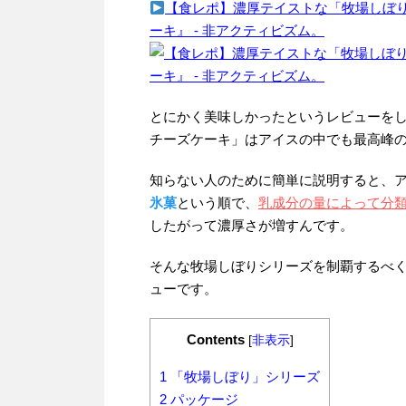
【食レポ】濃厚テイストな「牧場しぼり
ーキ』 - 非アクティビズム。
とにかく美味しかったというレビューをし
チーズケーキ」はアイスの中でも最高峰
知らない人のために簡単に説明すると、
氷菓
という順で、
乳成分の量によって分
したがって濃厚さが増すんです。
そんな牧場しぼりシリーズを制覇するべく
ューです。
Contents
[
非表示
]
1
「牧場しぼり」シリーズ
2
パッケージ