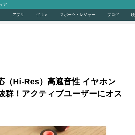
ィア
ト
アプリ
グルメ
スポーツ・レジャー
ブログ
映
対応（Hi-Res）高遮音性 イヤホン
感抜群！アクティブユーザーにオス