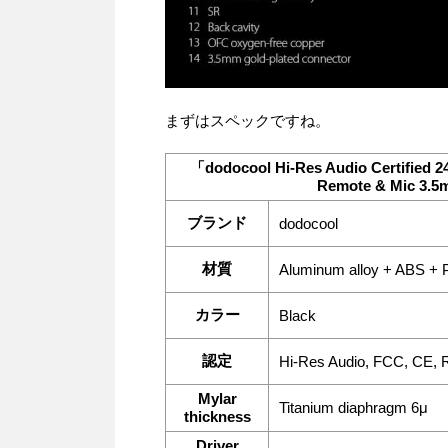
まずはスペックですね。
「dodocool Hi-Res Audio Certified 24
Remote & Mic 3.
ブランド
dodocool
材質
Aluminum alloy + ABS +
カラー
Black
認定
Hi-Res Audio, FCC, CE,
Mylar
Titanium diaphragm 6μ
thickness
Driver