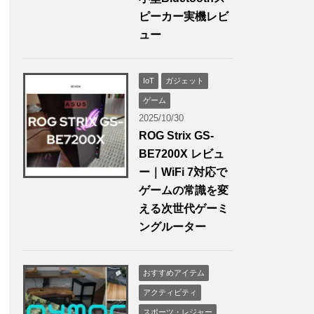
ピーカー実機レビ
ュー
IoT
ガジェット
ゲーム
2025/10/30
ROG Strix GS-
BE7200X レビュ
ー｜WiFi 7対応で
ゲームの常識を変
える次世代ゲーミ
ングルーター
おすすめアイテム
アクティビティ
スポーツ・レジャー