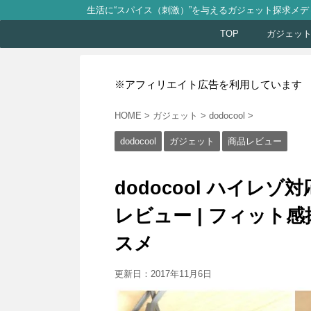
生活に“スパイス（刺激）”を与えるガジェット探求メデ
TOP
ガジェッ
※アフィリエイト広告を利用しています
HOME
>
ガジェット
>
dodocool
>
dodocool
ガジェット
商品レビュー
dodocool ハイレゾ
レビュー | フィット
スメ
更新日：
2017年11月6日