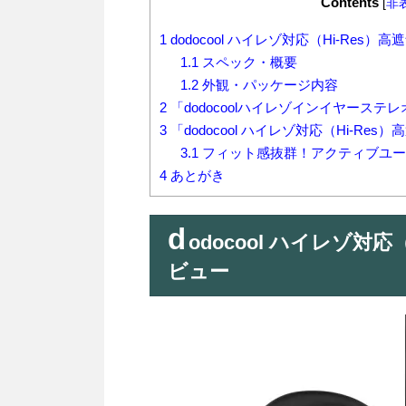
Contents
[
非
1
dodocool ハイレゾ対応（Hi-Res）
1.1
スペック・概要
1.2
外観・パッケージ内容
2
「dodocoolハイレゾインイヤース
3
「dodocool ハイレゾ対応（Hi-Re
3.1
フィット感抜群！アクティブユー
4
あとがき
d
odocool ハイレゾ対応
ビュー