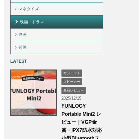
マネタイズ
映画・ドラマ
洋画
邦画
LATEST
ガジェット
スピーカー
商品レビュー
2025/12/15
FUNLOGY
Portable Mini2 レ
ビュー｜VGP金
賞・IPX7防水対応
小型Bluetoothス