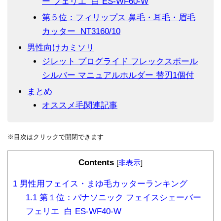
ー フェリエ 白 ES-WF60-W
第５位：フィリップス 鼻毛・耳毛・眉毛
カッター NT3160/10
男性向けカミソリ
ジレット プログライド フレックスボール
シルバー マニュアルホルダー 替刃1個付
まとめ
オススメ毛関連記事
※目次はクリックで開閉できます
Contents
[
非表示
]
1
男性用フェイス・まゆ毛カッターランキング
1.1
第１位：パナソニック フェイスシェーバー
フェリエ 白 ES-WF40-W