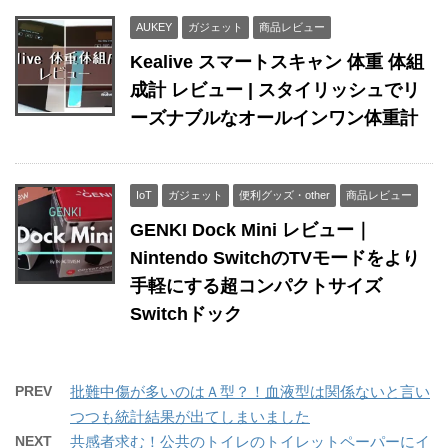
AUKEY
ガジェット
商品レビュー
Kealive スマートスキャン 体重 体組
成計 レビュー | スタイリッシュでリ
ーズナブルなオールインワン体重計
IoT
ガジェット
便利グッズ・other
商品レビュー
GENKI Dock Mini レビュー｜
Nintendo SwitchのTVモードをより
手軽にする超コンパクトサイズ
Switchドック
PREV
批難中傷が多いのはＡ型？！血液型は関係ないと言い
つつも統計結果が出てしまいました
NEXT
共感者求む！公共のトイレのトイレットペーパーにイ