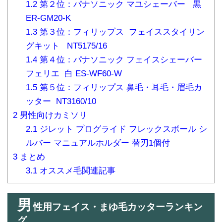
1.2
第２位：パナソニック マユシェーバー 黒
ER-GM20-K
1.3
第３位：フィリップス フェイススタイリン
グキット NT5175/16
1.4
第４位：パナソニック フェイスシェーバー
フェリエ 白 ES-WF60-W
1.5
第５位：フィリップス 鼻毛・耳毛・眉毛カ
ッター NT3160/10
2
男性向けカミソリ
2.1
ジレット プログライド フレックスボール シ
ルバー マニュアルホルダー 替刃1個付
3
まとめ
3.1
オススメ毛関連記事
男
性用フェイス・まゆ毛カッターランキン
グ