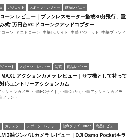
ム
ガジェット
スポーツ・レジャー
商品レビュー
X5 ドローン レビュー｜ブラシレスモーター搭載30分飛行、重
たみ式1万円台RCドローンクアッドコプター
ドローン
,
ミニドローン
,
中華ECサイト
,
中華ガジェット
,
中華ブランド
ガジェット
スポーツ・レジャー
写真
商品レビュー
ン) MAX1 アクションカメラ レビュー｜サブ機として持って
K対応エントリーアクションカム
アクションカメラ
,
中華ECサイト
,
中華GoPro
,
中華アクションカメラ
,
華ブランド
ガジェット
スポーツ・レジャー
便利グッズ・other
商品レビュー
 PALM 3軸ジンバルカメラ レビュー｜DJI Osmo Pocketキラ