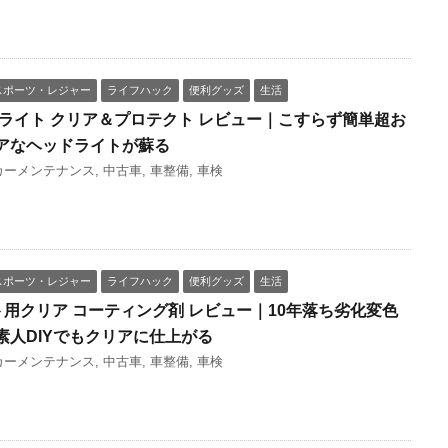
スポーツ・レジャー
ライフハック
便利グッズ
生活
ドライト クリア＆プロテクト レビュー｜こすらず簡単超お
アなヘッドライトが蘇る
カーメンテナンス
,
中古車
,
車整備
,
車検
スポーツ・レジャー
ライフハック
便利グッズ
生活
ト用クリア コーティング剤 レビュー｜10年落ち劣化変色
素人DIYでもクリアに仕上がる
カーメンテナンス
,
中古車
,
車整備
,
車検