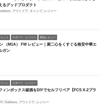
えるグッドプロダクト
utdoors
,
アウトドア
,
キャンプ
,
レジャー
ジェット
スポーツ・レジャー
商品レビュー
ービン （M1A） FW レビュー｜厨二心をくすぐる格安中華エ
ルガン
ーフィン
スポーツ・レジャー
ィンボックス破損をDIYでセルフリペア【FCS X-2プラ
IY
,
Outdoors
,
アウトドア
,
レジャー