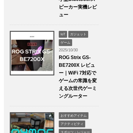
ピーカー実機レビ
ュー
IoT
ガジェット
ゲーム
2025/10/30
ROG Strix GS-
BE7200X レビュ
ー｜WiFi 7対応で
ゲームの常識を変
える次世代ゲーミ
ングルーター
おすすめアイテム
アクティビティ
スポーツ・レジャー