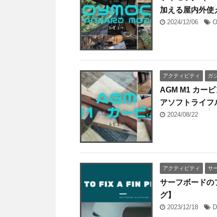
加える屋内外使
2024/12/06
O
アクティビティ
ガ
AGM M1 カ
アソフトライフ
2024/08/22
アクティビティ
サ
サーフボードのフ
グ】
2023/12/18
D