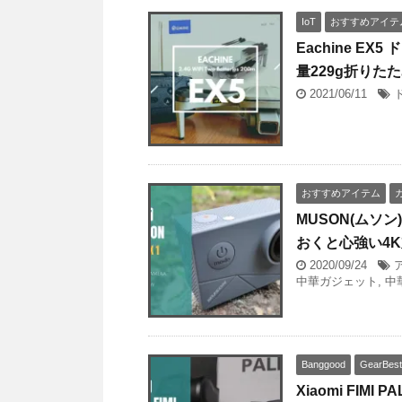
IoT
おすすめアイテ
Eachine E
量229g折りた
2021/06/11
おすすめアイテム
MUSON(ムソ
おくと心強い4
2020/09/24
中華ガジェット
,
中
Banggood
GearBest
Xiaomi FIMI