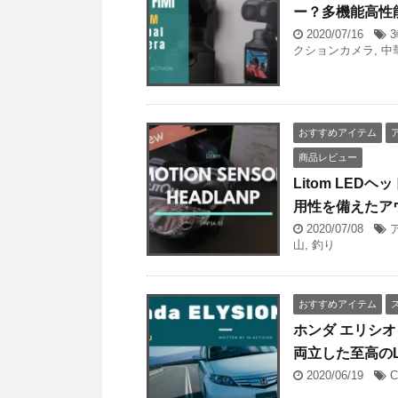
ー？多機能高性能
2020/07/16
クションカメラ
,
中
おすすめアイテム
商品レビュー
Litom LED
用性を備えたア
2020/07/08
山
,
釣り
おすすめアイテム
ホンダ エリシ
両立した至高の
2020/06/19
C