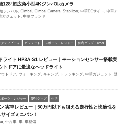
128°超広角小型4Kジンバルカメラ
3軸ジンバル
,
Gimbal
,
Gimbal Camera
,
Stabilizer
,
中華ECサイト
,
中華ア
華ガジェット
,
中華ブランド
アクティビティ
ガジェット
スポーツ・レジャー
便利グッズ・other
ヘッドライト HP3A-S1 レビュー｜モーションセンサー搭載実
ウトドアに最適なヘッドライト
アウトドア
,
ウォーキング
,
キャンプ
,
トレッキング
,
中華ガジェット
,
登
スポーツ・レジャー
便利グッズ
生活
オン 実車レビュー｜50万円以下も狙える走行性と快適性を
Lサイズミニバン！
ar
,
中古車
,
車
,
車整備