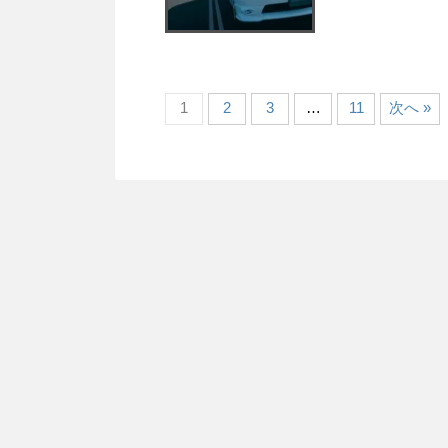
1
2
3
…
11
次へ »