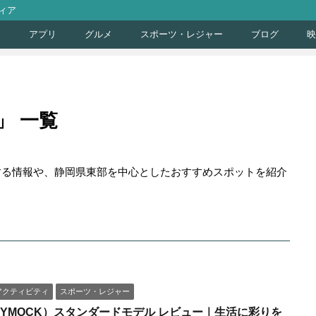
ィア
ト
アプリ
グルメ
スポーツ・レジャー
ブログ
映
」 一覧
。
する情報や、静岡県東部を中心としたおすすめスポットを紹介
アクティビティ
スポーツ・レジャー
OYMOCK）スタンダードモデル レビュー｜生活に彩りを