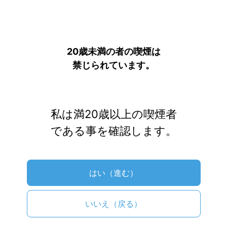
非アクティビズム。
ガジェット
スポーツ・レジャー
20歳未満の者の喫煙は
アプリ
生活
禁じられています。
海外
Contact お問合せ
※アフィリエイト広告を利用しています
私は満20歳以上の喫煙者
HOME
>
ガジェット
>
である事を確認します。
ガジェット
プルーム・テック
加熱式タバコ
はい（進む）
【数量限定】プルーム・エス・2.0 クラシ
ック・ゴールド レビュー｜王道カラーが
いいえ（戻る）
限定色として登場！