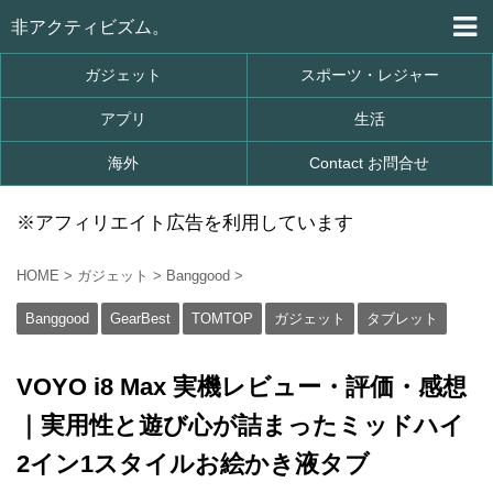
非アクティビズム。
ガジェット
スポーツ・レジャー
アプリ
生活
海外
Contact お問合せ
※アフィリエイト広告を利用しています
HOME
>
ガジェット
>
Banggood
>
Banggood
GearBest
TOMTOP
ガジェット
タブレット
VOYO i8 Max 実機レビュー・評価・感想
｜実用性と遊び心が詰まったミッドハイ
2イン1スタイルお絵かき液タブ