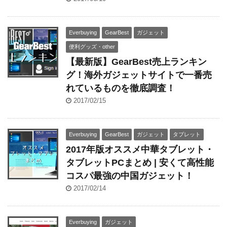
Everbuying
GearBest
ガジェット
便利グッズ・other
【最新版】GearBest売上ランキン
グ！海外ガジェットサイトで一番売
れているものを徹底調査！
2017/02/15
Everbuying
GearBest
ガジェット
タブレット
2017年版オススメ中華タブレット・
タブレットPCまとめ | 安くて高性能
コスパ最強の中国ガジェット！
2017/02/14
Everbuying
ガジェット