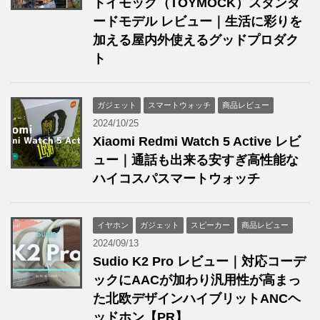
トイモック（TOYMOCK）スタンダ
ードモデル レビュー｜生活に彩りを
加える屋内外使えるグッドプロダク
ト
ガジェット
スマートウォッチ
商品レビュー
2024/10/25
Xiaomi Redmi Watch 5 Active レビ
ュー｜通話も出来る安すぎ高性能な
ハイコスパスマートウォッチ
イヤホン
ガジェット
スピーカー
商品レビュー
2024/09/13
Sudio K2 Pro レビュー｜対応コーデ
ックにAACが加わり汎用性が高まっ
た北欧デザインハイブリットANCヘ
ッドホン【PR】