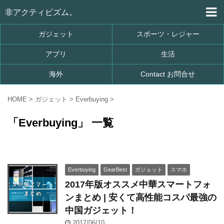
非アクティビズム。
ガジェット
スポーツ・レジャー
アプリ
生活
海外
Contact お問合せ
HOME
>
ガジェット
>
Everbuying
>
「Everbuying」 一覧
Everbuying
GearBest
ガジェット
スマホ
2017年版オススメ中華スマートフォ
ンまとめ | 安くて高性能コスパ最強の
中国ガジェット！
2017/06/10