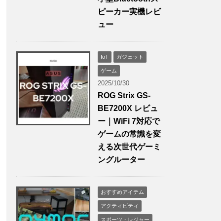
ピーカー実機レビ
ュー
IoT
ガジェット
ゲーム
2025/10/30
ROG Strix GS-
BE7200X レビュ
ー｜WiFi 7対応で
ゲームの常識を変
える次世代ゲーミ
ングルーター
おすすめアイテム
アクティビティ
スポーツ・レジャー