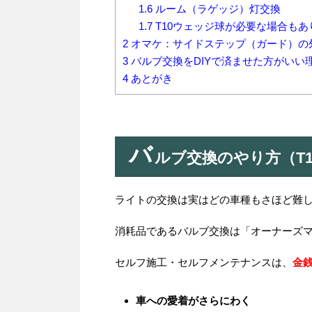
1.6
ルーム（ラゲッジ）灯交換
1.7
T10ウェッジ球が必要な場合もあ
2
オマケ：サイドステップ（ガード）の
3
バルブ交換をDIYで済ませた方がいい
4
あとがき
バ
ルブ交換のやり方（T
ライトの交換は実はどの車種もさほど難
消耗品であるバルブ交換は「オーナーズ
セルフ施工・セルフメンテナンスは、
金
車への愛着がさらにわく