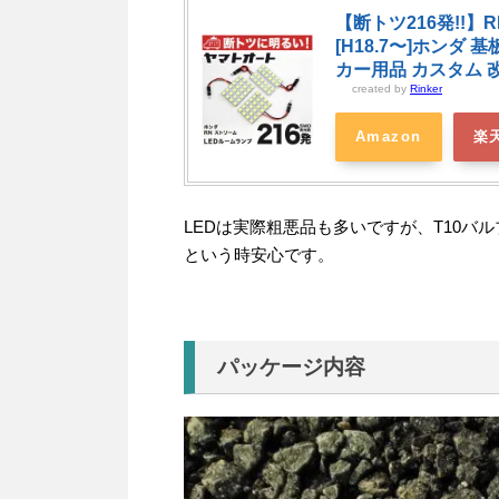
【断トツ216発!!】R
[H18.7〜]ホンダ 
カー用品 カスタム 改
created by
Rinker
Amazon
楽
LEDは実際粗悪品も多いですが、T10
という時安心です。
パッケージ内容