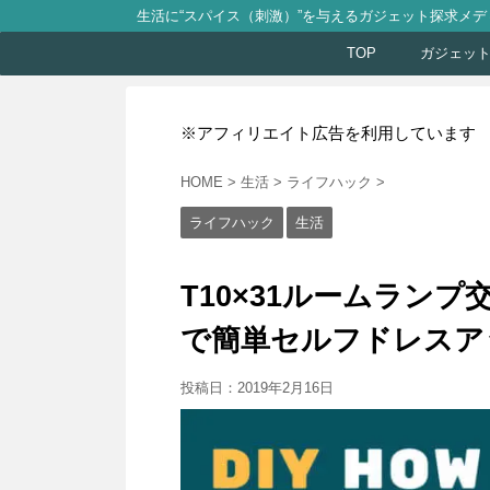
生活に“スパイス（刺激）”を与えるガジェット探求メデ
TOP
ガジェッ
※アフィリエイト広告を利用しています
HOME
>
生活
>
ライフハック
>
ライフハック
生活
T10×31ルームラン
で簡単セルフドレスア
投稿日：
2019年2月16日