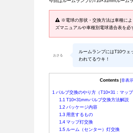
今回はルームランプのT10×31mmルー
※電球の形状・交換方法は車種によ
ズマニュアルや車種別電球適合表を必
ルームランプにはT10ウ
おさる
われてるウキ！
Contents
[
非表
1
バルブ交換のやり方（T10×31：マッ
1.1
T10×31mmバルブ交換方法解説
1.2
パッケージ内容
1.3
用意するもの
1.4
マップ灯交換
1.5
ルーム（センター）灯交換