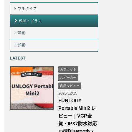
マネタイズ
映画・ドラマ
洋画
邦画
LATEST
ガジェット
スピーカー
商品レビュー
2025/12/15
FUNLOGY
Portable Mini2 レ
ビュー｜VGP金
賞・IPX7防水対応
小型Bluetoothス