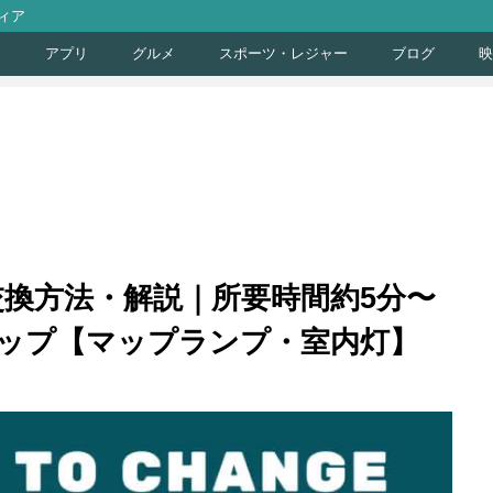
ィア
ト
アプリ
グルメ
スポーツ・レジャー
ブログ
映
プ交換方法・解説｜所要時間約5分〜
ップ【マップランプ・室内灯】