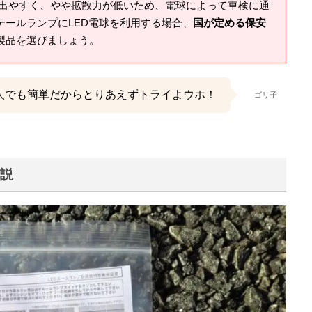
が出やすく、やや拡散力が低いため、電球によって車検に通
テールランプにLED電球を利用する場合、
国が定める保安
製品を選びましょう。
人でも簡単だからとりあえずトライよウホ！
ゴリ子
解説