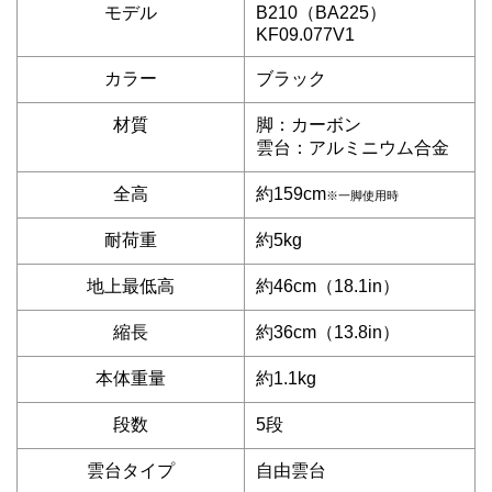
モデル
B210（BA225）
KF09.077V1
カラー
ブラック
材質
脚：カーボン
雲台：アルミニウム合金
全高
約159cm
※一脚使用時
耐荷重
約5kg
地上最低高
約46cm（18.1in）
縮長
約36cm（13.8in）
本体重量
約1.1kg
段数
5段
雲台タイプ
自由雲台