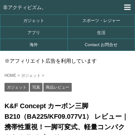
非アクティビズム。
ガジェット
スポーツ・レジャー
アプリ
生活
海外
Contact お問合せ
※アフィリエイト広告を利用しています
HOME
>
ガジェット
>
ガジェット
写真
商品レビュー
K&F Concept カーボン三脚
B210（BA225/KF09.077V1） レビュー｜
携帯性重視！一脚可変式、軽量コンパク