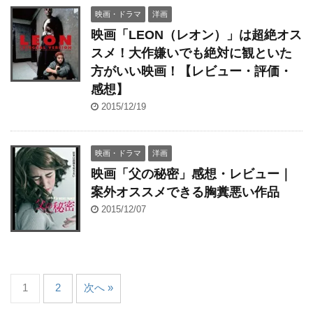
映画・ドラマ
洋画
映画「LEON（レオン）」は超絶オス
スメ！大作嫌いでも絶対に観といた
方がいい映画！【レビュー・評価・
感想】
2015/12/19
映画・ドラマ
洋画
映画「父の秘密」感想・レビュー｜
案外オススメできる胸糞悪い作品
2015/12/07
1
2
次へ »