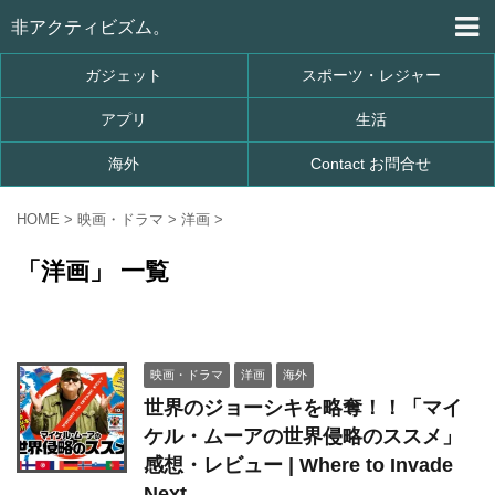
非アクティビズム。
ガジェット
スポーツ・レジャー
アプリ
生活
海外
Contact お問合せ
HOME
>
映画・ドラマ
>
洋画
>
「洋画」 一覧
映画・ドラマ
洋画
海外
世界のジョーシキを略奪！！「マイ
ケル・ムーアの世界侵略のススメ」
感想・レビュー | Where to Invade
Next