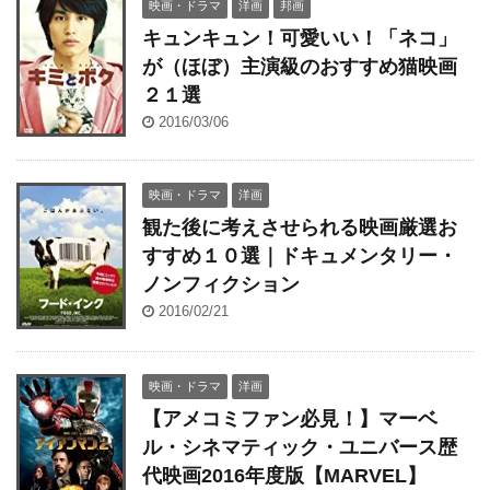
映画・ドラマ
洋画
邦画
キュンキュン！可愛いい！「ネコ」
が（ほぼ）主演級のおすすめ猫映画
２１選
2016/03/06
映画・ドラマ
洋画
観た後に考えさせられる映画厳選お
すすめ１０選｜ドキュメンタリー・
ノンフィクション
2016/02/21
映画・ドラマ
洋画
【アメコミファン必見！】マーベ
ル・シネマティック・ユニバース歴
代映画2016年度版【MARVEL】