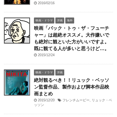
2016/02/16
映画・ドラマ
洋画
海外
映画「バック・トゥ・ザ・フューチ
ャー」は超絶オススメ。大作嫌いで
も絶対に観といた方がいいですよ。
既に観てる人が多いと思うけど…。
2015/12/24
映画・ドラマ
洋画
絶対観るべき！！リュック・ベッソ
ン監督作品、製作および脚本作品映
画まとめ
2015/12/20
フレンチムービー
,
リュック・ベ
ッソン