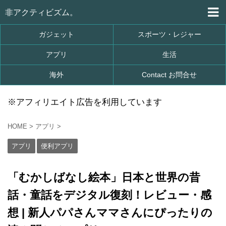
非アクティビズム。
ガジェット
スポーツ・レジャー
アプリ
生活
海外
Contact お問合せ
※アフィリエイト広告を利用しています
HOME
>
アプリ
>
アプリ
便利アプリ
「むかしばなし絵本」日本と世界の昔
話・童話をデジタル復刻！レビュー・感
想 | 新人パパさんママさんにぴったりの