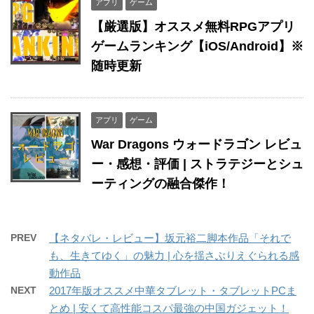
アプリ
ゲーム
【厳選版】オススメ無料RPGアプリ
ゲームランキング【iOS/Android】※
随時更新
アプリ
ゲーム
War Dragons ウォードラゴン レビュ
ー・感想・評価 | ストラテジーとシュ
ーティングの融合傑作！
PREV
【ネタバレ・レビュー】坂元裕二脚本作品「それで
も、生きてゆく」の魅力 | 心を揺さぶりえぐられる感
動作品
NEXT
2017年版オススメ中華タブレット・タブレットPCま
とめ | 安くて高性能コスパ最強の中国ガジェット！