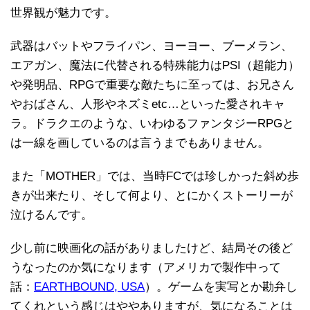
世界観が魅力です。
武器はバットやフライパン、ヨーヨー、ブーメラン、
エアガン、魔法に代替される特殊能力はPSI（超能力）
や発明品、RPGで重要な敵たちに至っては、お兄さん
やおばさん、人形やネズミetc…といった愛されキャ
ラ。ドラクエのような、いわゆるファンタジーRPGと
は一線を画しているのは言うまでもありません。
また「MOTHER」では、当時FCでは珍しかった斜め歩
きが出来たり、そして何より、とにかくストーリーが
泣けるんです。
少し前に映画化の話がありましたけど、結局その後ど
うなったのか気になります（アメリカで製作中って
話：
EARTHBOUND, USA
）。ゲームを実写とか勘弁し
てくれという感じはややありますが、気になることは