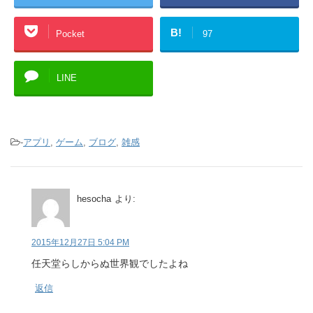
B!
Pocket
97
LINE
-
アプリ
,
ゲーム
,
ブログ
,
雑感
hesocha
より:
2015年12月27日 5:04 PM
任天堂らしからぬ世界観でしたよね
返信