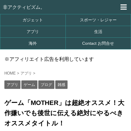
非アクティビズム。
ガジェット
スポーツ・レジャー
アプリ
生活
海外
Contact お問合せ
※アフィリエイト広告を利用しています
HOME
>
アプリ
>
アプリ
ゲーム
ブログ
雑感
ゲーム「MOTHER」は超絶オススメ！大
作嫌いでも後世に伝える絶対にやるべき
オススメタイトル！