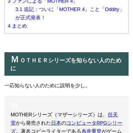
3
ファンによる「MOTHER 4」
3.1
追記：ついに「MOTHER 4」こと「Oddity」
が正式発表！
4
まとめ
Ｍ
ＯＴＨＥＲシリーズを知らない人のため
に
一応知らない人のために説明を少し。
MOTHERシリーズ（マザーシリーズ）は、
任天
堂
から発売された
日本
の
コンピュータRPG
シリー
ズ
。著名コピーライターである
糸井重里
がゲーム