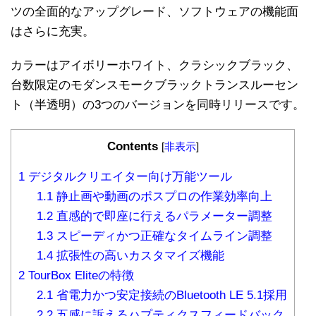
ツの全面的なアップグレード、ソフトウェアの機能面
はさらに充実。
カラーはアイボリーホワイト、クラシックブラック、
台数限定のモダンスモークブラックトランスルーセン
ト（半透明）の3つのバージョンを同時リリースです。
Contents
[
非表示
]
1
デジタルクリエイター向け万能ツール
1.1
静止画や動画のポスプロの作業効率向上
1.2
直感的で即座に行えるパラメーター調整
1.3
スピーディかつ正確なタイムライン調整
1.4
拡張性の高いカスタマイズ機能
2
TourBox Eliteの特徴
2.1
省電力かつ安定接続のBluetooth LE 5.1採用
2.2
五感に訴えるハプティクスフィードバック