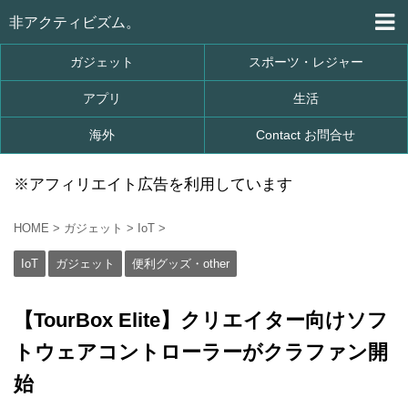
非アクティビズム。
ガジェット
スポーツ・レジャー
アプリ
生活
海外
Contact お問合せ
※アフィリエイト広告を利用しています
HOME
>
ガジェット
>
IoT
>
IoT
ガジェット
便利グッズ・other
【TourBox Elite】クリエイター向けソフ
トウェアコントローラーがクラファン開
始