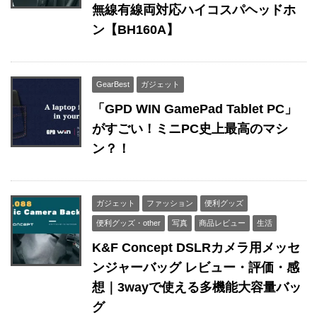
無線有線両対応ハイコスパヘッドホ
ン【BH160A】
GearBest
ガジェット
「GPD WIN GamePad Tablet PC」
がすごい！ミニPC史上最高のマシ
ン？！
ガジェット
ファッション
便利グッズ
便利グッズ・other
写真
商品レビュー
生活
K&F Concept DSLRカメラ用メッセ
ンジャーバッグ レビュー・評価・感
想｜3wayで使える多機能大容量バッ
グ