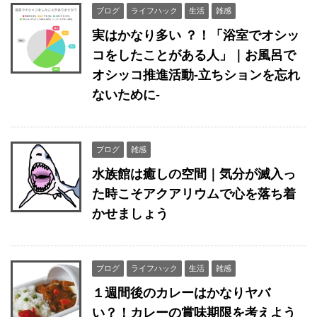
ブログ
ライフハック
生活
雑感
実はかなり多い ？！「浴室でオシッ
コをしたことがある人」｜お風呂で
オシッコ推進活動-立ちションを忘れ
ないために-
ブログ
雑感
水族館は癒しの空間｜気分が滅入っ
た時こそアクアリウムで心を落ち着
かせましょう
ブログ
ライフハック
生活
雑感
１週間後のカレーはかなりヤバ
い？！カレーの賞味期限を考えよう