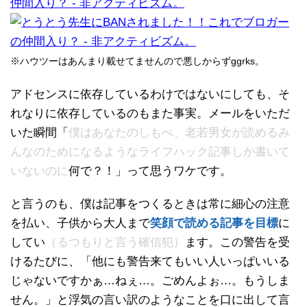
仲間入り？ - 非アクティビズム。
※ハウツーはあんまり載せてませんので悪しからずggrks。
アドセンスに依存しているわけではないにしても、そ
れなりに依存しているのもまた事実。メールをいただ
いた瞬間「
僕はあなたのしもべ、老若男女が読めるみ
んなのためになるようなライフハック記事しか書いて
いないのに
何で？！」って思うワケです。
と言うのも、僕は記事をつくるときは常に細心の注意
を払い、子供から大人まで
笑顔で読める記事を目標
に
してい
（
るつもりと言う確信犯）
ます。この警告を受
けるたびに、「他にも警告来てもいい人いっぱいいる
じゃないですかぁ…ねぇ…。ごめんよぉ…。もうしま
せん。」と浮気の言い訳のようなことを口に出して言