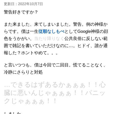
更新日：
2022年10月7日
警告好きですか？
また来ました、来てしまいました。警告。例の神様か
らです。僕は一生
従順なしもべ
としてGoogle神様の顔
色をうかがい、
当たり障りなく
公共良俗に反しない範
囲で雑記を書いていただけなのに…。ヒドイ、誰か通
報した？ホントやめて。。。
と言いつつも、僕は今回で二回目。慌てることなく、
冷静にさらりと対処
…できるはずあるかぁぁぁ！！心
臓に悪いんじゃぁぁぁ！！パニッ
クじゃぁぁぁ！！
しました。