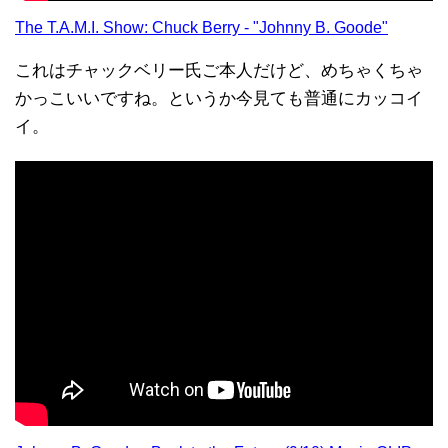
The T.A.M.I. Show: Chuck Berry - "Johnny B. Goode"
これはチャックベリー氏ご本人だけど、めちゃくちゃ
かっこいいですね。というか今見ても普通にカッコイ
イ。