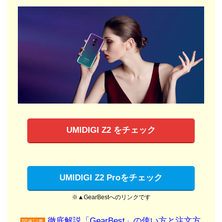
UMIDIGI Z2 をチェック
UMIDIGI Z2 Proをチェック
※▲GearBestへのリンクです
徹底解説「GearBest」の使い方と注文方
関連記事