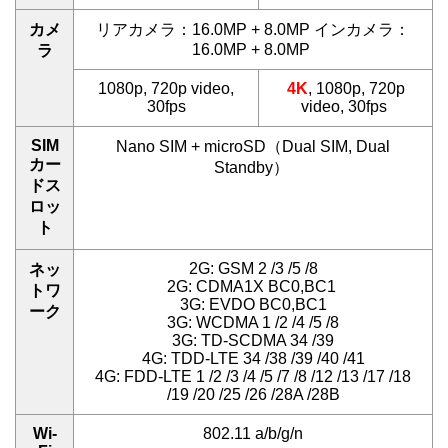
カメ
リアカメラ：16.0MP + 8.0MP インカメラ：
16.0MP + 8.0MP
ラ
1080p, 720p video,
4K
, 1080p, 720p
30fps
video, 30fps
SIM
Nano SIM + microSD（Dual SIM, Dual
カー
Standby）
ドス
ロッ
ト
2G: GSM 2 /3 /5 /8
ネッ
2G: CDMA1X BC0,BC1
トワ
3G: EVDO BC0,BC1
ーク
3G: WCDMA 1 /2 /4 /5 /8
3G: TD-SCDMA 34 /39
4G: TDD-LTE 34 /38 /39 /40 /41
4G: FDD-LTE 1 /2 /3 /4 /5 /7 /8 /12 /13 /17 /18
/19 /20 /25 /26 /28A /28B
Wi-
802.11 a/b/g/n