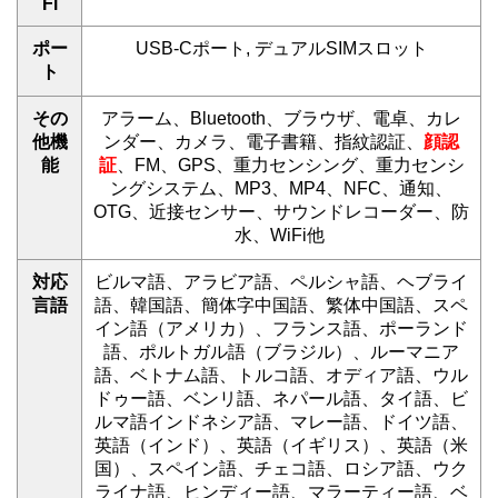
Fi
ポー
USB-Cポート, デュアルSIMスロット
ト
その
アラーム、Bluetooth、ブラウザ、電卓、カレ
他機
ンダー、カメラ、電子書籍、指紋認証、
顔認
能
証
、FM、GPS、重力センシング、重力センシ
ングシステム、MP3、MP4、NFC、通知、
OTG、近接センサー、サウンドレコーダー、防
水、WiFi他
対応
ビルマ語、アラビア語、ペルシャ語、ヘブライ
言語
語、韓国語、簡体字中国語、繁体中国語、スペ
イン語（アメリカ）、フランス語、ポーランド
語、ポルトガル語（ブラジル）、ルーマニア
語、ベトナム語、トルコ語、オディア語、ウル
ドゥー語、ベンリ語、ネパール語、タイ語、ビ
ルマ語インドネシア語、マレー語、ドイツ語、
英語（インド）、英語（イギリス）、英語（米
国）、スペイン語、チェコ語、ロシア語、ウク
ライナ語、ヒンディー語、マラーティー語、ベ