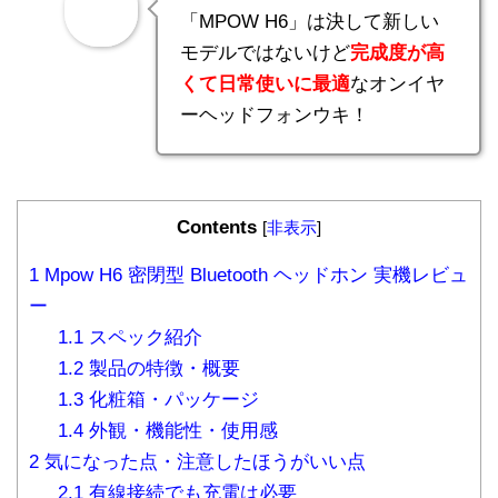
「MPOW H6」は決して新しい
モデルではないけど
完成度が高
くて日常使いに最適
なオンイヤ
ーヘッドフォンウキ！
Contents
[
非表示
]
1
Mpow H6 密閉型 Bluetooth ヘッドホン 実機レビュ
ー
1.1
スペック紹介
1.2
製品の特徴・概要
1.3
化粧箱・パッケージ
1.4
外観・機能性・使用感
2
気になった点・注意したほうがいい点
2.1
有線接続でも充電は必要