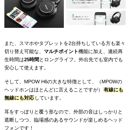
また、スマホやタブレットを2台持ちしている方も楽々
切り替え可能な、
マルチポイント
機能に加え、連続再
生時間は
25時間
とロングライフ。外出先でも室内でも
安心して使えます。
そして、MPOW H6の大きな特徴として、（MPOWの
ヘッドホンはほとんどに言えることですが）
有線にも
無線にも対応
しています。
耳をすっぽりと覆う形なので、外部の音はしっかりと
遮断しつつ、臨場感のあるサウンドが楽しめるヘッド
フォンです！