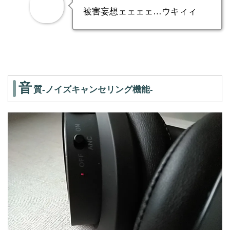
被害妄想ェェェェ…ウキィィ
音
質-ノイズキャンセリング機能-