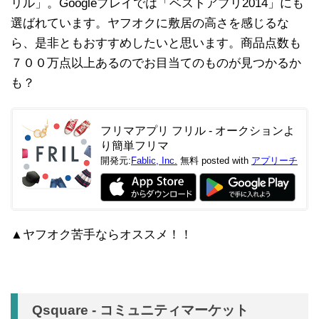
リル」。Googleプレイでは「ベストアプリ2014」にも
選ばれています。ヤフオクに敷居の高さを感じるな
ら、是非ともおすすめしたいと思います。商品点数も
７００万点以上あるのでお目当てのものが見つかるか
も？
フリマアプリ フリル - オークションよ
り簡単フリマ
開発元:
Fablic, Inc.
無料
posted with
アプリーチ
▲ヤフオク苦手ならオススメ！！
Qsquare - コミュニティマーケット