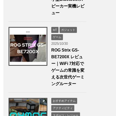
ピーカー実機レビ
ュー
IoT
ガジェット
ゲーム
2025/10/30
ROG Strix GS-
BE7200X レビュ
ー｜WiFi 7対応で
ゲームの常識を変
える次世代ゲーミ
ングルーター
おすすめアイテム
アクティビティ
スポーツ・レジャー