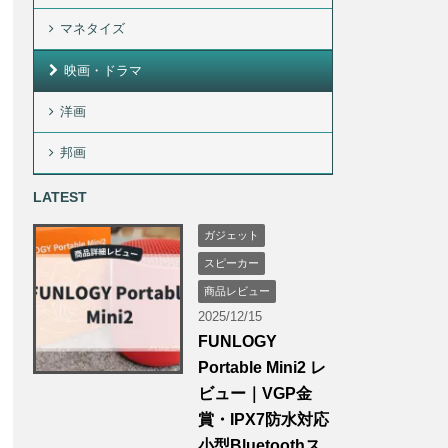
マネタイズ
映画・ドラマ
洋画
邦画
LATEST
ガジェット
スピーカー
商品レビュー
2025/12/15
FUNLOGY
Portable Mini2 レ
ビュー｜VGP金
賞・IPX7防水対応
小型Bluetoothス