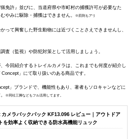
狩猟免許』並びに、当道府県や市町村の捕獲許可が必要なた
、むやみに駆除・捕獲はできません。
※罰則もアリ
かかって興奮した野生動物には近づくことさえできませんし、
態調査（監視）や防犯対策として活用しましょう。
が、今回紹介するトレイルカメラは、これまでも何度が紹介し
Concept」にて取り扱いのある商品です。
oncept」ブランドで、機能性もあり、著者もソロキャンなどに
す。
※同社三脚などもフル活用してます。
ept カメラバックパック KF13.096 レビュー｜アウトドア
トを効率よく収納できる防水高機能リュック