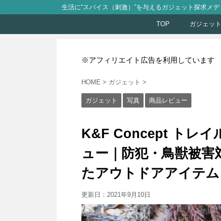
生活に“スパイス（刺激）”を与えるガジェット探求メデ
TOP
ガジェッ
※アフィリエイト広告を利用しています
HOME
>
ガジェット
>
ガジェット
写真
商品レビュー
K&F Concept トレ
ュー｜防犯・鳥獣被害対
たアウトドアアイテム
更新日：
2021年9月10日