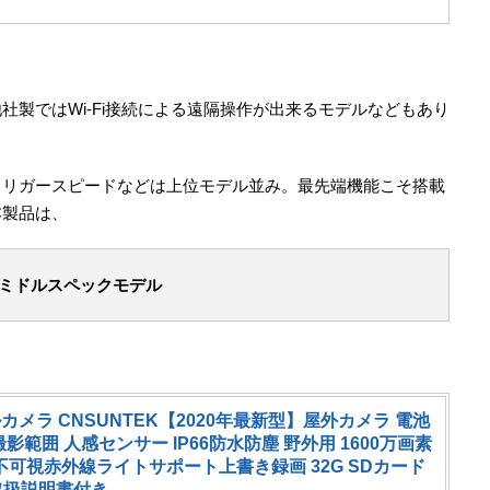
社製ではWi-Fi接続による遠隔操作が出来るモデルなどもあり
トリガースピードなどは上位モデル並み。最先端機能こそ搭載
本製品は、
ミドルスペックモデル
カメラ CNSUNTEK【2020年最新型】屋外カメラ 電池
°撮影範囲 人感センサー IP66防水防塵 野外用 1600万画素
夜間不可視赤外線ライトサポート上書き録画 32G SDカード
取扱説明書付き