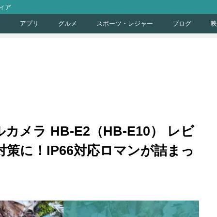
ィア
ト
アプリ
グルメ
スポーツ・レジャー
ブログ
映
イルカメラ HB-E2（HB-E10） レビ
策に！IP66対応ロマンが詰まっ