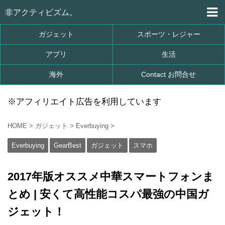
非アクティビズム。
ガジェット
スポーツ・レジャー
アプリ
生活
海外
Contact お問合せ
※アフィリエイト広告を利用しています
HOME
>
ガジェット
>
Everbuying
>
Everbuying
GearBest
ガジェット
スマホ
2017年版オススメ中華スマートフォンま
とめ | 安くて高性能コスパ最強の中国ガ
ジェット！