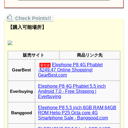
【購入可能場所】
販売サイト
商品リンク先
Elephone P8 4G Phablet
最安値
GearBest
-$249.47 Online Shopping|
GearBest.com
Elephone P8 4G Phablet 5.5 inch
Everbuying
Android 7.0 - Free Shipping |
Everbuying
Elephone P8 5.5 inch 6GB RAM 64GB
Banggood
ROM Helio P25 Octa core 4G
Smartphone Sale - Banggood.com