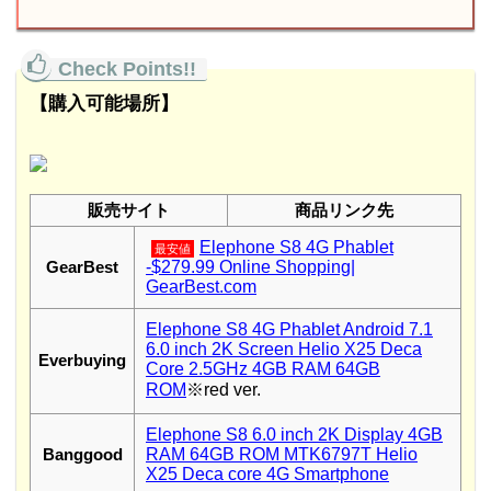
【購入可能場所】
販売サイト
商品リンク先
Elephone S8 4G Phablet
最安値
GearBest
-$279.99 Online Shopping|
GearBest.com
Elephone S8 4G Phablet Android 7.1
6.0 inch 2K Screen Helio X25 Deca
Everbuying
Core 2.5GHz 4GB RAM 64GB
ROM
※red ver.
Elephone S8 6.0 inch 2K Display 4GB
Banggood
RAM 64GB ROM MTK6797T Helio
X25 Deca core 4G Smartphone