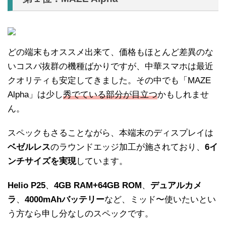
どの端末もオススメ出来て、価格もほとんど差異のな
いコスパ抜群の機種ばかりですが、中華スマホは最近
クオリティも安定してきました。その中でも「MAZE
Alpha」は少し
秀でている部分が目立つ
かもしれませ
ん。
スペックもさることながら、本端末のディスプレイは
ベゼルレス
のラウンドエッジ加工が施されており、
6イ
ンチサイズを実現
しています。
Helio P25
、
4GB RAM+64GB ROM
、
デュアルカメ
ラ
、
4000mAhバッテリー
など、ミッド〜使いたいとい
う方なら申し分なしのスペックです。