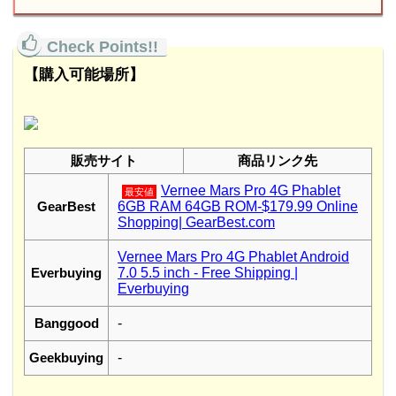
【購入可能場所】
販売サイト
商品リンク先
Vernee Mars Pro 4G Phablet
最安値
GearBest
6GB RAM 64GB ROM-$179.99 Online
Shopping| GearBest.com
Vernee Mars Pro 4G Phablet Android
Everbuying
7.0 5.5 inch - Free Shipping |
Everbuying
Banggood
-
Geekbuying
-