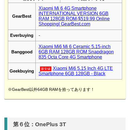
Xiaomi Mi 6 4G Smartphone
INTERNATIONAL VERSION 6GB
GearBest
RAM 128GB ROM-$519.99 Online
Shopping| GearBest.com
Everbuying
-
Xiaomi Mi6 Mi 6 Ceramic 5.15-inch
Banggood
6GB RAM 128GB ROM Snapdragon
835 Octa Core 4G Smartphone
Xiaomi Mi6 5.15 Inch 4G LTE
最安値
Geekbuying
Smartphone 6GB 128GB - Black
※GearBest以外64GB RAMを拾ってあります！
第６位：OnePlus 3T