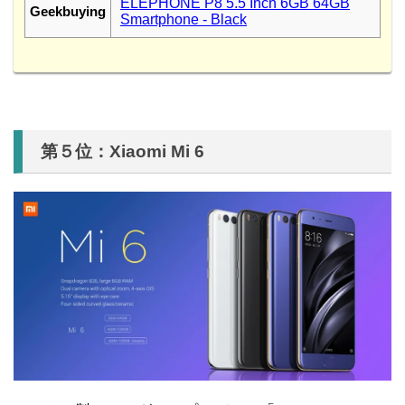
ELEPHONE P8 5.5 Inch 6GB 64GB
Geekbuying
Smartphone - Black
第５位：Xiaomi Mi 6