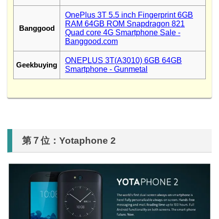
OnePlus 3T 5.5 inch Fingerprint 6GB
RAM 64GB ROM Snapdragon 821
Banggood
Quad core 4G Smartphone Sale -
Banggood.com
ONEPLUS 3T(A3010) 6GB 64GB
Geekbuying
Smartphone - Gunmetal
第７位：Yotaphone 2