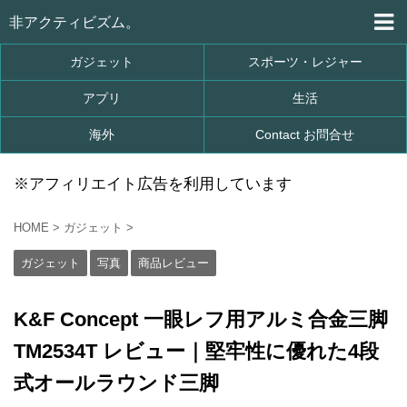
非アクティビズム。
ガジェット
スポーツ・レジャー
アプリ
生活
海外
Contact お問合せ
※アフィリエイト広告を利用しています
HOME
>
ガジェット
>
ガジェット
写真
商品レビュー
K&F Concept 一眼レフ用アルミ合金三脚
TM2534T レビュー｜堅牢性に優れた4段
式オールラウンド三脚