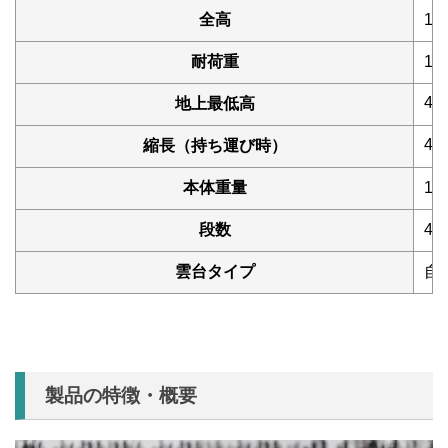
全高
16
耐荷重
10
48
地上最低高
49
縮長（持ち運び時）
本体重量
1.
段数
4
雲台タイプ
自
製品の特徴・概要