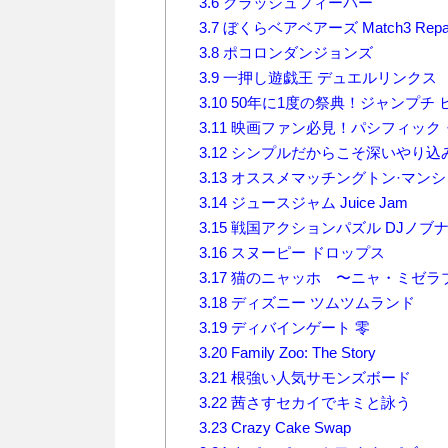
3.6
クラッシュフィーバー
3.7
ぼくらベアベアーズ Match3 Repai
3.8
ポコロンダンジョンズ
3.9
一押し遊戯王 デュエルリンクス
3.10
50年に1度の祭典！ジャンプチ 
3.11
映画ファン必見！パシフィック
3.12
シンプルだからこそ深いやり込
3.13
オススメマッチングトン·マンシ
3.14
ジュースジャム Juice Jam
3.15
戦国アクションパズル DJノブ
3.16
スヌーピー ドロップス
3.17
猫のニャッホ 〜ニャ・ミゼラ
3.18
ディズニー ツムツムランド
3.19
ディバインゲート 零
3.20
Family Zoo: The Story
3.21
根強い人気サモンズボード
3.22
茜さすセカイでキミと詠う
3.23
Crazy Cake Swap