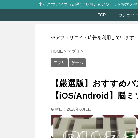
生活に“スパイス（刺激）”を与えるガジェット探求メデ
TOP
ガジェッ
※アフィリエイト広告を利用しています
HOME
>
アプリ
>
アプリ
ゲーム
【厳選版】おすすめパ
【iOS/Android】
更新日：
2026年8月1日