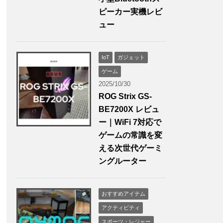
ピーカー実機レビ
ュー
IoT
ガジェット
ゲーム
2025/10/30
ROG Strix GS-
BE7200X レビュ
ー｜WiFi 7対応で
ゲームの常識を変
える次世代ゲーミ
ングルーター
おすすめアイテム
アクティビティ
スポーツ・レジャー