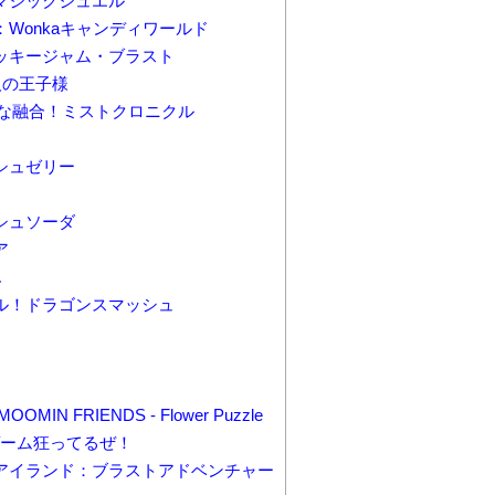
マジックジュエル
Wonkaキャンディワールド
st クッキージャム・ブラスト
人の王子様
な融合！ミストクロニクル
シュゼリー
シュソーダ
ア
ん
ル！ドラゴンスマッシュ
 FRIENDS - Flower Puzzle
ーム狂ってるぜ！
アイランド：ブラストアドベンチャー