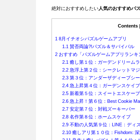
絶対におすすめしたい
人気のおすすめパ
Contents
1
8月イチオシパズルゲームアプリ
1.1
賛否両論?!パズル＆サバイバル
2
おすすめ「パズルゲームアプリランキ
2.1
癒し第１位：ガーデンドリームラ
2.2
急浮上第２位：シークレットマジ
2.3
第３位：アンダーザディープシー
2.4
急上昇第４位：ガーデンスケイプ(Gar
2.5
新着第５位：スイートエスケープ
2.6
急上昇！第６位：Best Cookie
2.7
安定第７位：対戦ズーキーパー
2.8
名作第８位：ホームスケイプ
2.9
不動の人気第９位：LINE：ディ
2.10
癒しアリ第１０位：Fishdom: 