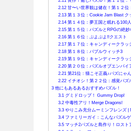
2.11
良作！癒しパズル！第１１位：
2.12
甘〜い世界観は健在！第１２位：
2.13
第１３位：Cookie Jam Bla
2.14
第１４位：夢王国と眠れる100
2.15
第１５位：パズルとRPGの絶妙
2.16
第１６位：ぷよぷよ!!クエスト
2.17
第１７位：キャンディークラッ
2.18
第１８位：バブルウィッチ3
2.19
第１９位：キャンディークラッ
2.20
第２０位：パズルオブエンパイ
2.21
第21位：猫こそ正義♪パズにゃ
2.22
イチオシ！第２２位：感覚パズ
3
他にもあるあるおすすめパズル！
3.1
グミドロップ！ Gummy Drop!
3.2
中毒性アリ！Merge Dragons!
3.3
やりこみ充分ムーミンフレンズ | MOOMIN
3.4
ファミリーガイ：こんなパズルゲ
3.5
マッチ2パズルと島作り！ロスト