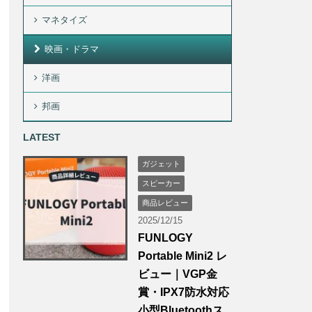
マネタイズ
映画・ドラマ
洋画
邦画
LATEST
ガジェット
スピーカー
商品レビュー
2025/12/15
FUNLOGY
Portable Mini2 レ
ビュー｜VGP金
賞・IPX7防水対応
小型Bluetoothス