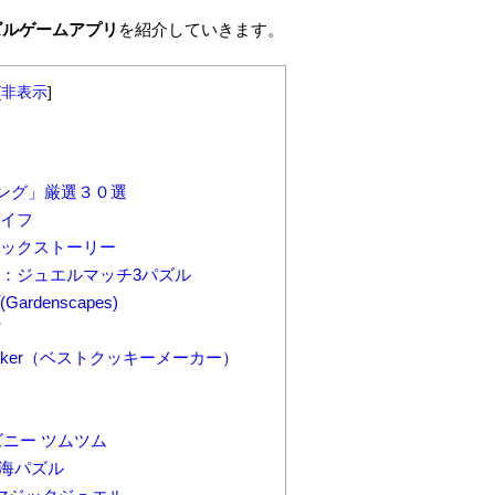
ズルゲームアプリ
を紹介していきます。
[
非表示
]
ング」厳選３０選
イフ
ックストーリー
：ジュエルマッチ3パズル
denscapes)
 Maker（ベストクッキーメーカー）
ズニー ツムツム
深海パズル