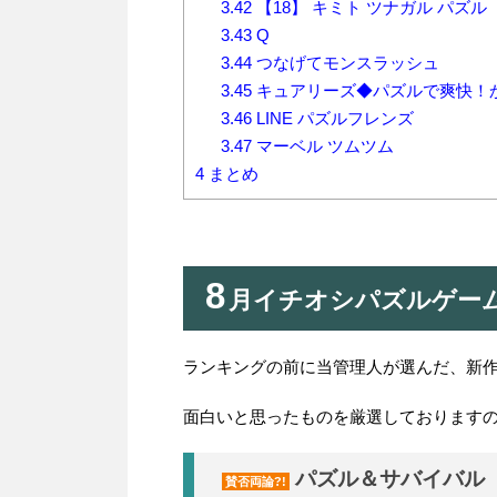
3.42
【18】 キミト ツナガル パズル
3.43
Q
3.44
つなげてモンスラッシュ
3.45
キュアリーズ◆パズルで爽快！
3.46
LINE パズルフレンズ
3.47
マーベル ツムツム
4
まとめ
8
月イチオシパズルゲー
ランキングの前に当管理人が選んだ、新
面白いと思ったものを厳選しております
パズル＆サバイバル
賛否両論?!