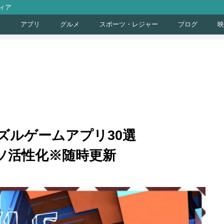
ィア
ト
アプリ
グルメ
スポーツ・レジャー
ブログ
映
ズルゲームアプリ30選
脳ミソ活性化※随時更新