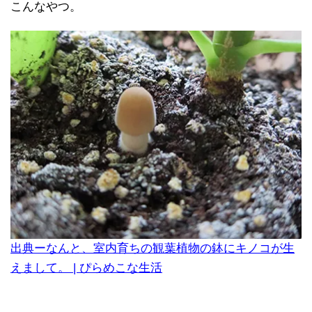
こんなやつ。
出典ー
なんと、室内育ちの観葉植物の鉢にキノコが生
えまして。 | ぴらめこな生活