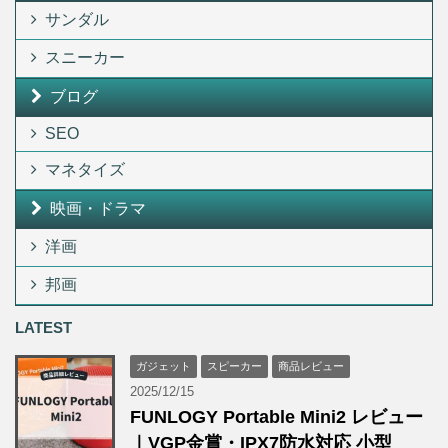
サンダル
スニーカー
ブログ
SEO
マネタイズ
映画・ドラマ
洋画
邦画
LATEST
ガジェット
スピーカー
商品レビュー
2025/12/15
FUNLOGY Portable Mini2 レビュー
｜VGP金賞・IPX7防水対応 小型