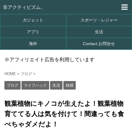
非アクティビズム。
ガジェット
スポーツ・レジャー
アプリ
生活
海外
Contact お問合せ
※アフィリエイト広告を利用しています
HOME
>
ブログ
>
ブログ
ライフハック
生活
雑感
観葉植物にキノコが生えたよ！観葉植物
育ててる人は気を付けて！間違っても食
べちゃダメだよ！