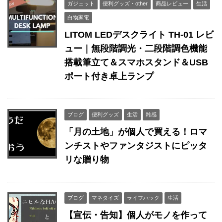
ガジェット
便利グッズ・other
商品レビュー
生活
白物家電
LITOM LEDデスクライト TH-01 レビ
ュー｜無段階調光・二段階調色機能
搭載筆立て＆スマホスタンド＆USB
ポート付き卓上ランプ
ブログ
便利グッズ
生活
雑感
「月の土地」が個人で買える！ロマ
ンチストやファンタジストにピッタ
リな贈り物
ブログ
マネタイズ
ライフハック
生活
【宣伝・告知】個人がモノを作って