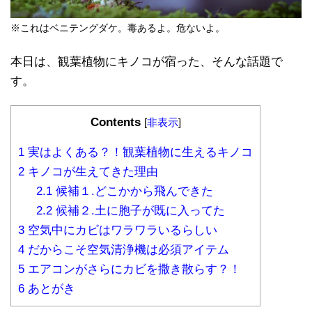
※これはベニテングダケ。毒あるよ。危ないよ。
本日は、観葉植物にキノコが宿った、そんな話題で
す。
Contents
[
非表示
]
1
実はよくある？！観葉植物に生えるキノコ
2
キノコが生えてきた理由
2.1
候補１.どこかから飛んできた
2.2
候補２.土に胞子が既に入ってた
3
空気中にカビはワラワラいるらしい
4
だからこそ空気清浄機は必須アイテム
5
エアコンがさらにカビを撒き散らす？！
6
あとがき