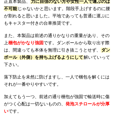
正直本製品、
力に自信のない方や女性一人で運ぶのは
不可能
じゃないかと思います。階段手上げするのに腰
が割れると思いました。平地であっても普通に運ぶに
もキャスター付きの台車推奨です。
また、本製品は前述の通りかなりの重量があり、その
上
梱包がかなり強固
です。ダンボールから取り出す際
は、間違っても本体を無理に引き抜こうとせず、
ダン
ボール（外側）を持ち上げるようにして
解いていって
下さい。
落下防止を未然に防げますし、一人で梱包を解くには
それが一番やりやすいです。
加えてもう一つ、前述の通り梱包が強固で輸送時に傷
がつく心配は一切ないものの、
発泡スチロールが分厚
い
です。