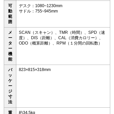
可
デスク：1080~1230mm
動
サドル：755~945mm
範
囲
メ
SCAN（スキャン）、TMR（時間）、SPD（速
ー
度）、DIS（距離）、CAL（消費カロリー）、
タ
ODO（概算距離）、RPM（１分間の回転数）
ー
機
能
823×815×318mm
パ
ッ
ケ
ー
ジ
寸
法
重
約34.5kg