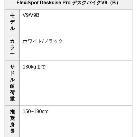
FlexiSpot Deskcise Pro デスクバイクV9（B）
V9/V9B
モ
デ
ル
カ
ホワイト/ブラック
ラ
ー
サ
130kgまで
ド
ル
耐
荷
重
150~190cm
推
奨
身
長