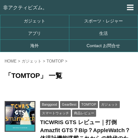
非アクティビズム。
ガジェット
スポーツ・レジャー
アプリ
生活
海外
Contact お問合せ
HOME
>
ガジェット
>
TOMTOP
>
「TOMTOP」 一覧
Banggood
GearBest
TOMTOP
ガジェット
スマートウォッチ
商品レビュー
TICWRIS GTS レビュー｜打倒
Amazfit GTS？Bip？AppleWatch？