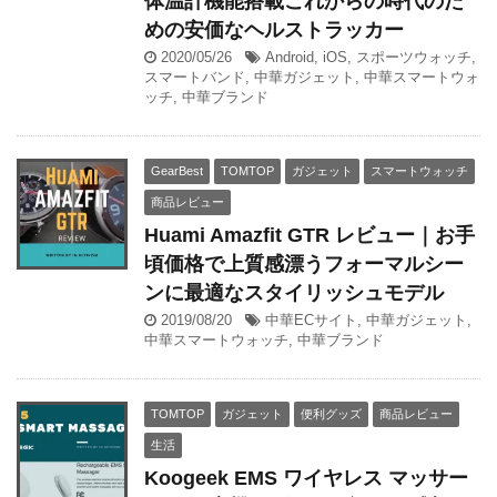
体温計機能搭載これからの時代のた
めの安価なヘルストラッカー
2020/05/26
Android
,
iOS
,
スポーツウォッチ
,
スマートバンド
,
中華ガジェット
,
中華スマートウォ
ッチ
,
中華ブランド
GearBest
TOMTOP
ガジェット
スマートウォッチ
商品レビュー
Huami Amazfit GTR レビュー｜お手
頃価格で上質感漂うフォーマルシー
ンに最適なスタイリッシュモデル
2019/08/20
中華ECサイト
,
中華ガジェット
,
中華スマートウォッチ
,
中華ブランド
TOMTOP
ガジェット
便利グッズ
商品レビュー
生活
Koogeek EMS ワイヤレス マッサー