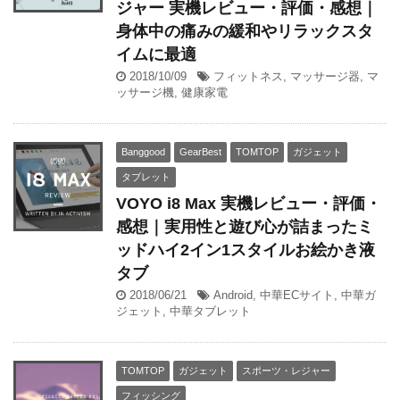
ジャー 実機レビュー・評価・感想｜
身体中の痛みの緩和やリラックスタ
イムに最適
2018/10/09
フィットネス
,
マッサージ器
,
マ
ッサージ機
,
健康家電
Banggood
GearBest
TOMTOP
ガジェット
タブレット
VOYO i8 Max 実機レビュー・評価・
感想｜実用性と遊び心が詰まったミ
ッドハイ2イン1スタイルお絵かき液
タブ
2018/06/21
Android
,
中華ECサイト
,
中華ガ
ジェット
,
中華タブレット
TOMTOP
ガジェット
スポーツ・レジャー
フィッシング