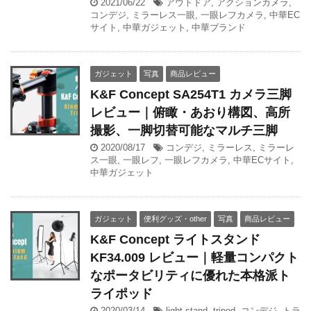
2021/06/22
アウトドア
,
アクションカメラ
,
コンデジ
,
ミラーレス一眼
,
一眼レフカメラ
,
中華EC
サイト
,
中華ガジェット
,
中華ブランド
ガジェット
写真
商品レビュー
K&F Concept SA254T1 カメラ三脚
レビュー｜俯瞰・あおり構図、高所
撮影、一脚切替可能なマルチ三脚
2020/08/17
コンデジ
,
ミラーレス
,
ミラーレ
ス一眼
,
一眼レフ
,
一眼レフカメラ
,
中華ECサイト
,
中華ガジェット
ガジェット
便利グッズ・other
写真
商品レビュー
K&F Concept ライトスタンド
KF34.009 レビュー｜軽量コンパクト
なポータビリティに優れた本格派ト
ライポッド
2020/03/14
light stand
,
tripod
,
コンデジ
,
トラ