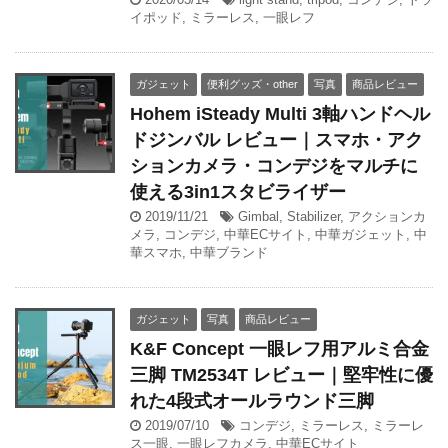
イポッド
,
ミラーレス
,
一眼レフ
ガジェット
便利グッズ・other
写真
商品レビュー
Hohem iSteady Multi 3軸ハンドヘル
ドジンバル レビュー｜スマホ・アク
ションカメラ・コンデジをマルチに
使える3in1スタビライザー
2019/11/21
Gimbal
,
Stabilizer
,
アクションカ
メラ
,
コンデジ
,
中華ECサイト
,
中華ガジェット
,
中
華スマホ
,
中華ブランド
ガジェット
写真
商品レビュー
K&F Concept 一眼レフ用アルミ合金
三脚 TM2534T レビュー｜堅牢性に優
れた4段式オールラウンド三脚
2019/07/10
コンデジ
,
ミラーレス
,
ミラーレ
ス一眼
,
一眼レフカメラ
,
中華ECサイト