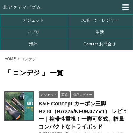
非アクティビズム。
ガジェット
スポーツ・レジャー
アプリ
生活
海外
Contact お問合せ
HOME
>
コンデジ
「 コンデジ 」 一覧
ガジェット
写真
商品レビュー
K&F Concept カーボン三脚
B210（BA225/KF09.077V1） レビュ
ー｜携帯性重視！一脚可変式、軽量
コンパクトなトライポッド