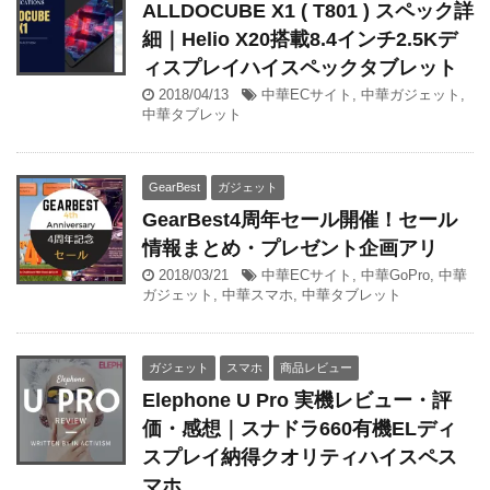
ALLDOCUBE X1 ( T801 ) スペック詳
細｜Helio X20搭載8.4インチ2.5Kデ
ィスプレイハイスペックタブレット
2018/04/13
中華ECサイト
,
中華ガジェット
,
中華タブレット
GearBest
ガジェット
GearBest4周年セール開催！セール
情報まとめ・プレゼント企画アリ
2018/03/21
中華ECサイト
,
中華GoPro
,
中華
ガジェット
,
中華スマホ
,
中華タブレット
ガジェット
スマホ
商品レビュー
Elephone U Pro 実機レビュー・評
価・感想｜スナドラ660有機ELディ
スプレイ納得クオリティハイスペス
マホ