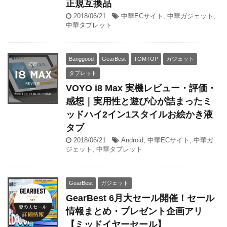
正規互換品
2018/06/21
中華ECサイト
,
中華ガジェット
,
中華タブレット
Banggood
GearBest
TOMTOP
ガジェット
タブレット
VOYO i8 Max 実機レビュー・評価・
感想｜実用性と遊び心が詰まったミ
ッドハイ2イン1スタイルお絵かき液
タブ
2018/06/21
Android
,
中華ECサイト
,
中華ガ
ジェット
,
中華タブレット
GearBest
ガジェット
GearBest 6月大セール開催！セール
情報まとめ・プレゼント企画アリ
【ミッドイヤーセール】