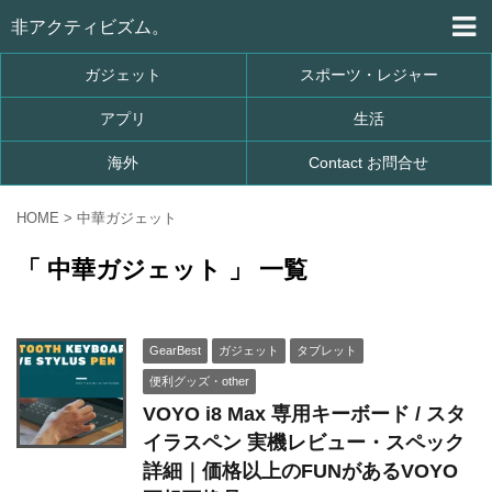
非アクティビズム。
ガジェット
スポーツ・レジャー
アプリ
生活
海外
Contact お問合せ
HOME
>
中華ガジェット
「 中華ガジェット 」 一覧
GearBest
ガジェット
タブレット
便利グッズ・other
VOYO i8 Max 専用キーボード / スタ
イラスペン 実機レビュー・スペック
詳細｜価格以上のFUNがあるVOYO