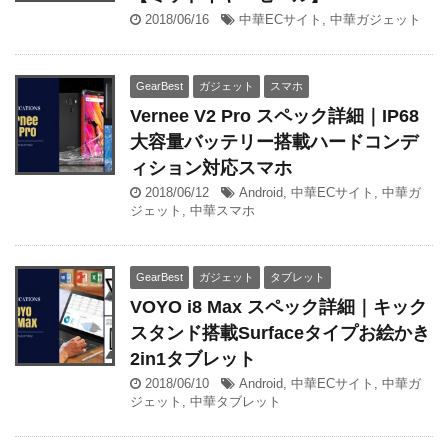
2018/06/16
中華ECサイト
,
中華ガジェット
GearBest
ガジェット
スマホ
Vernee V2 Pro スペック詳細｜IP68
大容量バッテリー搭載ハードコンデ
ィション対応スマホ
2018/06/12
Android
,
中華ECサイト
,
中華ガ
ジェット
,
中華スマホ
GearBest
ガジェット
タブレット
VOYO i8 Max スペック詳細｜キック
スタンド搭載Surfaceタイプお絵かき
2in1タブレット
2018/06/10
Android
,
中華ECサイト
,
中華ガ
ジェット
,
中華タブレット