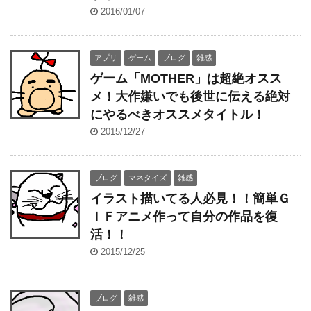
2016/01/07
アプリ
ゲーム
ブログ
雑感
ゲーム「MOTHER」は超絶オスス
メ！大作嫌いでも後世に伝える絶対
にやるべきオススメタイトル！
2015/12/27
ブログ
マネタイズ
雑感
イラスト描いてる人必見！！簡単Ｇ
ＩＦアニメ作って自分の作品を復
活！！
2015/12/25
ブログ
雑感