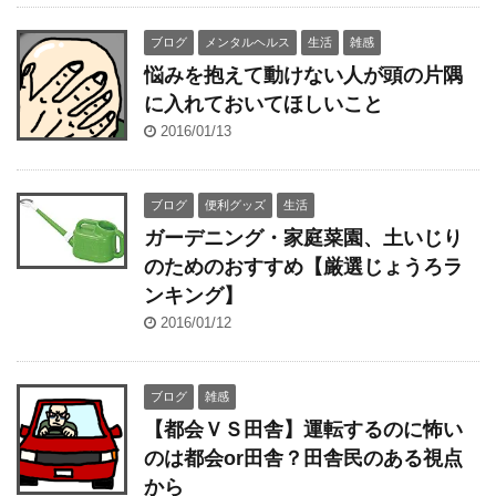
ブログ
メンタルヘルス
生活
雑感
悩みを抱えて動けない人が頭の片隅
に入れておいてほしいこと
2016/01/13
ブログ
便利グッズ
生活
ガーデニング・家庭菜園、土いじり
のためのおすすめ【厳選じょうろラ
ンキング】
2016/01/12
ブログ
雑感
【都会ＶＳ田舎】運転するのに怖い
のは都会or田舎？田舎民のある視点
から