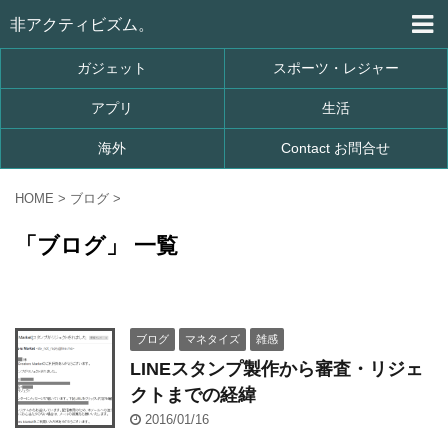
非アクティビズム。
ガジェット
スポーツ・レジャー
アプリ
生活
海外
Contact お問合せ
HOME
>
ブログ
>
「ブログ」 一覧
ブログ
マネタイズ
雑感
LINEスタンプ製作から審査・リジェ
クトまでの経緯
2016/01/16