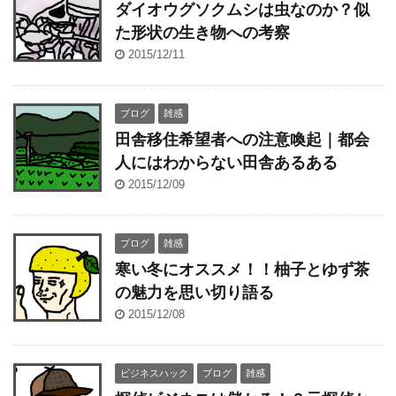
ダイオウグソクムシは虫なのか？似
た形状の生き物への考察
2015/12/11
ブログ
雑感
田舎移住希望者への注意喚起｜都会
人にはわからない田舎あるある
2015/12/09
ブログ
雑感
寒い冬にオススメ！！柚子とゆず茶
の魅力を思い切り語る
2015/12/08
ビジネスハック
ブログ
雑感