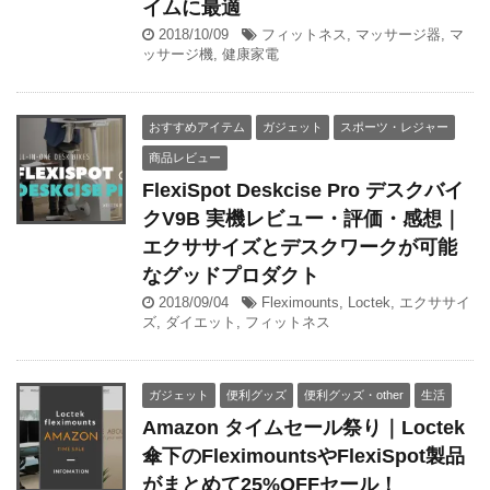
イムに最適
2018/10/09
フィットネス
,
マッサージ器
,
マ
ッサージ機
,
健康家電
おすすめアイテム
ガジェット
スポーツ・レジャー
商品レビュー
FlexiSpot Deskcise Pro デスクバイ
クV9B 実機レビュー・評価・感想｜
エクササイズとデスクワークが可能
なグッドプロダクト
2018/09/04
Fleximounts
,
Loctek
,
エクササイ
ズ
,
ダイエット
,
フィットネス
ガジェット
便利グッズ
便利グッズ・other
生活
Amazon タイムセール祭り｜Loctek
傘下のFleximountsやFlexiSpot製品
がまとめて25%OFFセール！