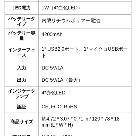
LED電力
1W（4*白色LED）
バッテリータ
内蔵リチウムポリマー電池
イプ
バッテリー容
4200mAh
量
1* USB2.0ポート、1*マイクロUSBポー
インターフェ
ース
ト
入力
DC 5V/1A
出力
DC 5V/1A（最大）
インジケータ
4*赤色LED
ランプ
認証
CE, FCC, RoHS
約4.72 * 3.07 * 0.71 in / 120 * 78 * 18
商品サイズ
mm (L * W * H)