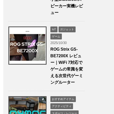
ピーカー実機レビ
ュー
IoT
ガジェット
ゲーム
2025/10/30
ROG Strix GS-
BE7200X レビュ
ー｜WiFi 7対応で
ゲームの常識を変
える次世代ゲーミ
ングルーター
おすすめアイテム
アクティビティ
スポーツ・レジャー