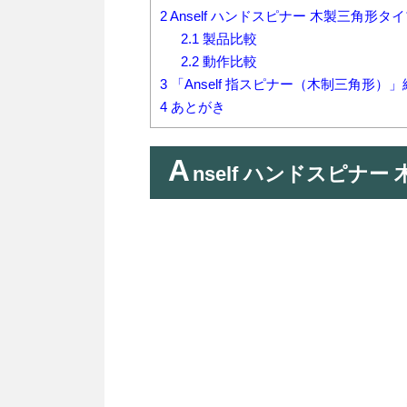
2
Anself ハンドスピナー 木製三角形タ
2.1
製品比較
2.2
動作比較
3
「Anself 指スピナー（木制三角形）」
4
あとがき
A
nself ハンドスピナ