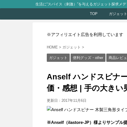
生活に“スパイス（刺激）”を与えるガジェット探求メデ
TOP
ガジェッ
※アフィリエイト広告を利用しています
HOME
>
ガジェット
>
ガジェット
便利グッズ・other
商品レビュ
Anself ハンドスピ
価・感想 | 手の大き
更新日：
2017年11月6日
※Anself（ilastore-JP）様よりサンプ