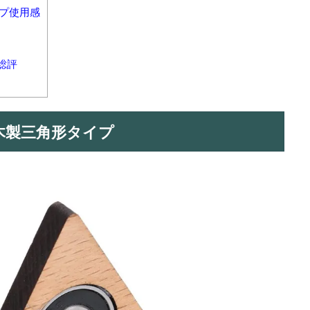
イプ使用感
総評
ー 木製三角形タイプ