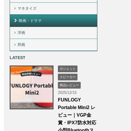
マネタイズ
映画・ドラマ
洋画
邦画
LATEST
ガジェット
スピーカー
商品レビュー
2025/12/15
FUNLOGY
Portable Mini2 レ
ビュー｜VGP金
賞・IPX7防水対応
小型Bluetoothス