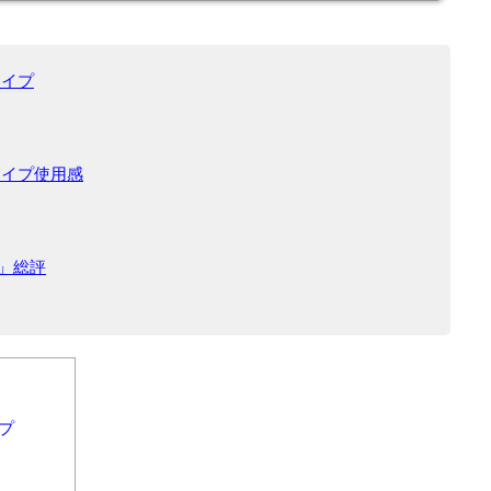
タイプ
形タイプ使用感
）」総評
イプ