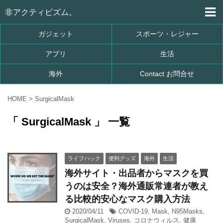
非アクティビズム。
ガジェット
スポーツ・レジャー
アプリ
生活
海外
Contact お問合せ
HOME
>
SurgicalMask
「 SurgicalMask 」 一覧
ライフハック
便利グッズ
海外
生活
海外サイト・出品者からマスクを買
うのは安全？海外通販常連者が教え
る比較的安心なマスク購入方法
2020/04/11
COVID-19
,
Mask
,
N95Masks
,
SurgicalMask
,
Viruses
,
コロナウィルス
,
健康