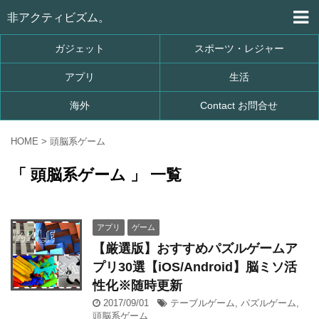
非アクティビズム。
ガジェット
スポーツ・レジャー
アプリ
生活
海外
Contact お問合せ
HOME
>
頭脳系ゲーム
「 頭脳系ゲーム 」 一覧
アプリ
ゲーム
【厳選版】おすすめパズルゲームア
プリ30選【iOS/Android】脳ミソ活
性化※随時更新
2017/09/01
テーブルゲーム
,
パズルゲーム
,
頭脳系ゲーム