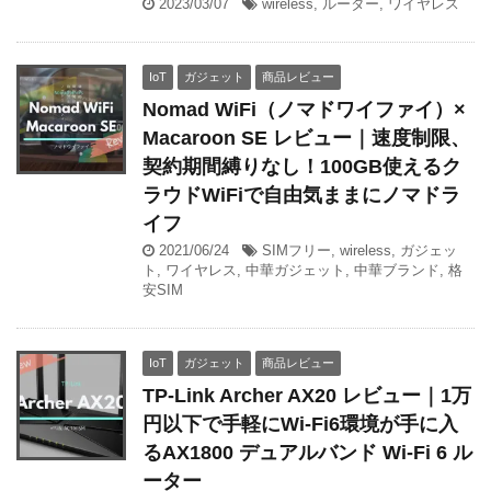
2023/03/07
wireless
,
ルーター
,
ワイヤレス
IoT
ガジェット
商品レビュー
Nomad WiFi（ノマドワイファイ）×
Macaroon SE レビュー｜速度制限、
契約期間縛りなし！100GB使えるク
ラウドWiFiで自由気ままにノマドラ
イフ
2021/06/24
SIMフリー
,
wireless
,
ガジェッ
ト
,
ワイヤレス
,
中華ガジェット
,
中華ブランド
,
格
安SIM
IoT
ガジェット
商品レビュー
TP-Link Archer AX20 レビュー｜1万
円以下で手軽にWi-Fi6環境が手に入
るAX1800 デュアルバンド Wi-Fi 6 ル
ーター