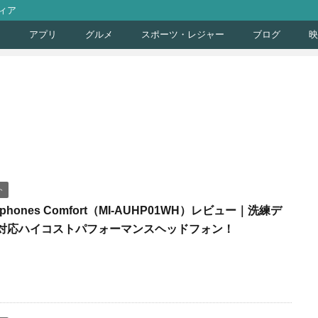
ィア
ト
アプリ
グルメ
スポーツ・レジャー
ブログ
映
ト
eadphones Comfort（MI-AUHP01WH）レビュー｜洗練デ
対応ハイコストパフォーマンスヘッドフォン！