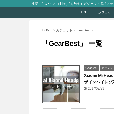
生活に“スパイス（刺激）”を与えるガジェット探求メデ
TOP
ガジェッ
HOME
>
ガジェット
>
GearBest
>
「GearBest」 一覧
GearBest
ガジェッ
Xiaomi Mi H
ザインハイレゾ
2017/02/23