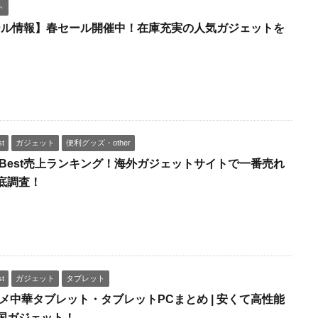
ト
tセール情報】春セール開催中！在庫充実の人気ガジェットを
st
ガジェット
便利グッズ・other
rBest売上ランキング！海外ガジェットサイトで一番売れ
底調査！
st
ガジェット
タブレット
スメ中華タブレット・タブレットPCまとめ | 安くて高性能
国ガジェット！