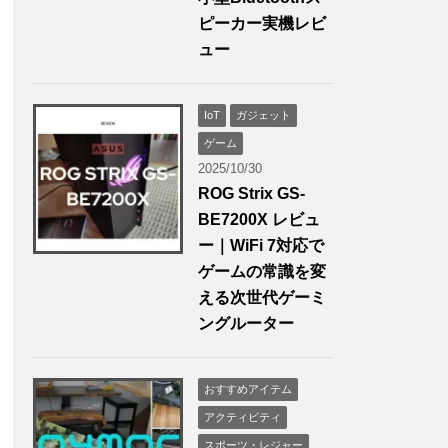
ピーカー実機レビ
ュー
IoT
ガジェット
ゲーム
2025/10/30
ROG Strix GS-
BE7200X レビュ
ー｜WiFi 7対応で
ゲームの常識を変
える次世代ゲーミ
ングルーター
おすすめアイテム
アクティビティ
スポーツ・レジャー