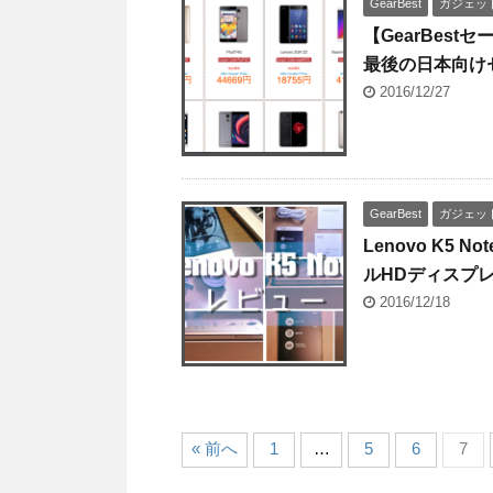
GearBest
ガジェッ
【GearBes
最後の日本向け
2016/12/27
GearBest
ガジェッ
Lenovo K
ルHDディスプ
2016/12/18
« 前へ
1
…
5
6
7