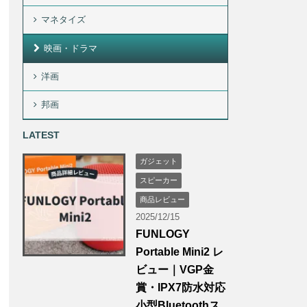
マネタイズ
映画・ドラマ
洋画
邦画
LATEST
ガジェット
スピーカー
商品レビュー
2025/12/15
FUNLOGY
Portable Mini2 レ
ビュー｜VGP金
賞・IPX7防水対応
小型Bluetoothス