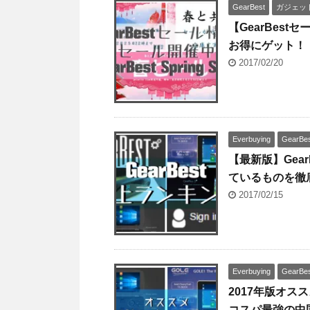
GearBest
ガジェッ
【GearBes
お得にゲット！
2017/02/20
Everbuying
GearBe
【最新版】Gea
ているものを徹
2017/02/15
Everbuying
GearBe
2017年版オス
コスパ最強の中