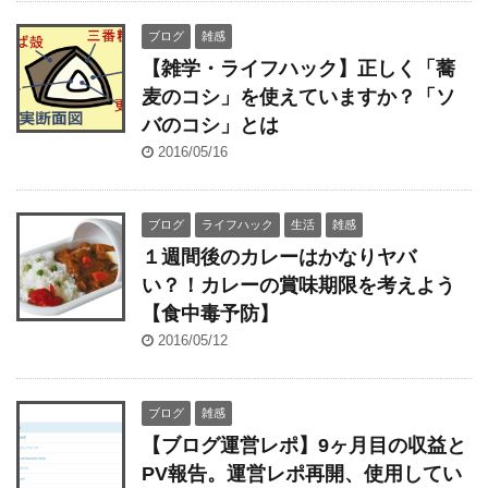
ブログ
雑感
【雑学・ライフハック】正しく「蕎
麦のコシ」を使えていますか？「ソ
バのコシ」とは
2016/05/16
ブログ
ライフハック
生活
雑感
１週間後のカレーはかなりヤバ
い？！カレーの賞味期限を考えよう
【食中毒予防】
2016/05/12
ブログ
雑感
【ブログ運営レポ】9ヶ月目の収益と
PV報告。運営レポ再開、使用してい