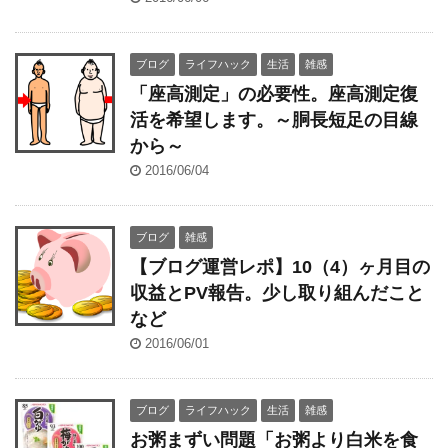
ブログ
ライフハック
生活
雑感
「座高測定」の必要性。座高測定復
活を希望します。～胴長短足の目線
から～
2016/06/04
ブログ
雑感
【ブログ運営レポ】10（4）ヶ月目の
収益とPV報告。少し取り組んだこと
など
2016/06/01
ブログ
ライフハック
生活
雑感
お粥まずい問題「お粥より白米を食