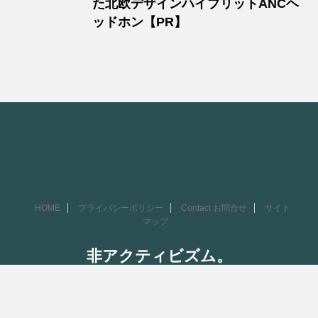
た北欧デザインハイブリットANCヘ
ッドホン【PR】
HOME
プライバシーポリシー
Contact お問合せ
サイト
マップ
非アクティビズム。
生活に“スパイス（刺激）”を与えるガジェット探求メディア
Copyright© 非アクティビズム。 , 2026 All Rights Reserved.