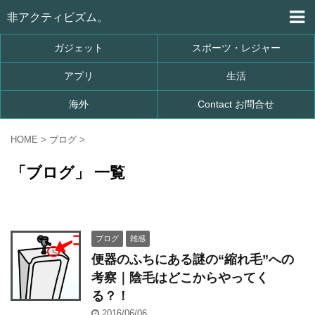
非アクティビズム。
ガジェット
スポーツ・レジャー
アプリ
生活
海外
Contact お問合せ
HOME
>
ブログ
>
「ブログ」 一覧
ブログ
雑感
便器のふちにある謎の“縮れ毛”への
考察｜陰毛はどこからやってく
る？！
2016/06/06