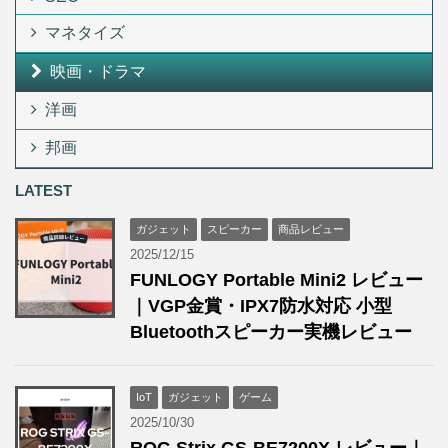
マネタイズ
映画・ドラマ
洋画
邦画
LATEST
ガジェット
スピーカー
商品レビュー
2025/12/15
FUNLOGY Portable Mini2 レビュー
｜VGP金賞・IPX7防水対応 小型
Bluetoothスピーカー実機レビュー
IoT
ガジェット
ゲーム
2025/10/30
ROG Strix GS-BE7200X レビュー｜