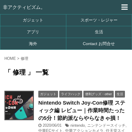
非アクティビズム。
ガジェット
スポーツ・レジャー
アプリ
生活
海外
Contact お問合せ
HOME
>
修理
「 修理 」 一覧
ガジェット
ライフハック
便利グッズ・other
生活
Nintendo Switch Joy-Con修理 ステ
ィック編 レビュー｜作業時間たった
の5分！節約派ならやらなきゃ損！
2020/06/01
nintendo
,
ニンテンドースイッチ
,
中華ECサイト
,
中華アクションカメラ
,
任天堂スイ