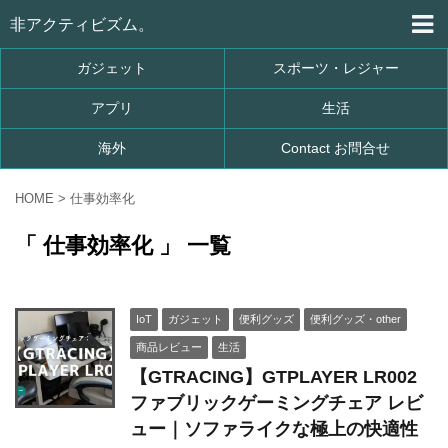
非アクティビズム。
ガジェット
スポーツ・レジャー
アプリ
生活
海外
Contact お問合せ
HOME
>
仕事効率化
「 仕事効率化 」 一覧
IoT
ガジェット
便利グッズ
便利グッズ・other
商品レビュー
生活
【GTRACING】GTPLAYER LR002
ファブリックゲーミングチェア レビ
ュー｜ソファライクな極上の快適性