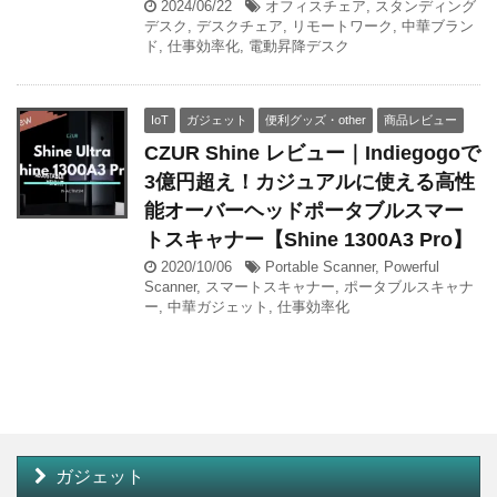
2024/06/22
オフィスチェア
,
スタンディング
デスク
,
デスクチェア
,
リモートワーク
,
中華ブラン
ド
,
仕事効率化
,
電動昇降デスク
IoT
ガジェット
便利グッズ・other
商品レビュー
CZUR Shine レビュー｜Indiegogoで
3億円超え！カジュアルに使える高性
能オーバーヘッドポータブルスマー
トスキャナー【Shine 1300A3 Pro】
2020/10/06
Portable Scanner
,
Powerful
Scanner
,
スマートスキャナー
,
ポータブルスキャナ
ー
,
中華ガジェット
,
仕事効率化
ガジェット