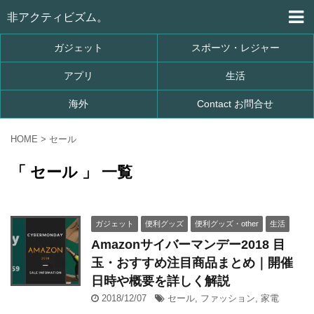
非アクティビズム。
ガジェット
スポーツ・レジャー
アプリ
生活
海外
Contact お問合せ
HOME
>
セール
「 セール 」 一覧
ガジェット
便利グッズ
便利グッズ・other
生活
Amazonサイバーマンデー2018 目
玉・おすすめ注目商品まとめ｜開催
日時や概要を詳しく解説
2018/12/07
セール
,
ファッション
,
家電