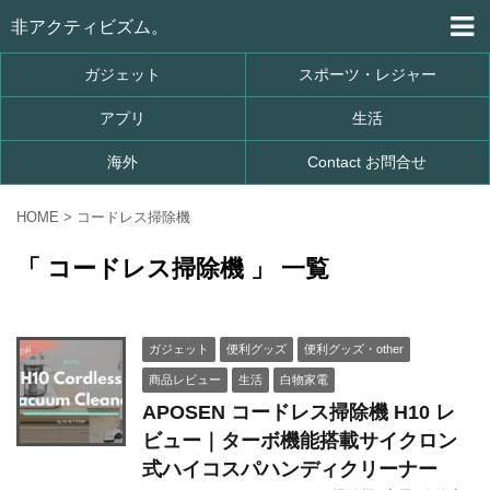
非アクティビズム。
ガジェット
スポーツ・レジャー
アプリ
生活
海外
Contact お問合せ
HOME
>
コードレス掃除機
「 コードレス掃除機 」 一覧
ガジェット
便利グッズ
便利グッズ・other
商品レビュー
生活
白物家電
APOSEN コードレス掃除機 H10 レ
ビュー｜ターボ機能搭載サイクロン
式ハイコスパハンディクリーナー