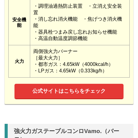
・調理油過熱防止装置 ・立消え安全装
置
・消し忘れ消火機能 ・焦げつき消火機
安全機
能
能
・器具栓つまみ戻し忘れお知らせ機能
・高温自動温度調節機能
両側強火力バーナー
［最大火力］
火力
・都市ガス：4.65kW（4000kcal/h）
・LPガス：4.65kW（0.333kg/h）
公式サイトはこちらをチェック
強火力ガステーブルコンロVamo.（バー