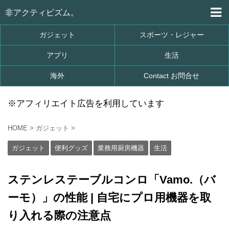
非アクティビズム。
ガジェット
スポーツ・レジャー
アプリ
生活
海外
Contact お問合せ
※アフィリエイト広告を利用しています
HOME
>
ガジェット
>
ガジェット
便利グッズ
業務用厨房機器
生活
ステンレステーブルコンロ「Vamo.（バ
ーモ）」の性能 | 自宅にプロ用機器を取
り入れる際の注意点