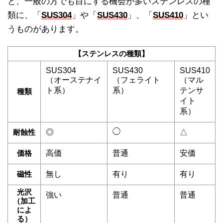
と、一般の方でも目にする機会が多いステンレスの種
類に、「
SUS304
」や「
SUS430
」、「
SUS410
」とい
うものがあります。
【ステンレスの種類】
SUS304
SUS430
SUS410
（オーステナイ
（フェライト
（マル
ト系）
系）
テンサ
種類
イト
系）
◯
耐蝕性
◎
△
価格
高価
普通
安価
磁性
無し
有り
有り
光沢
強い
普通
普通
（加工
によ
る）